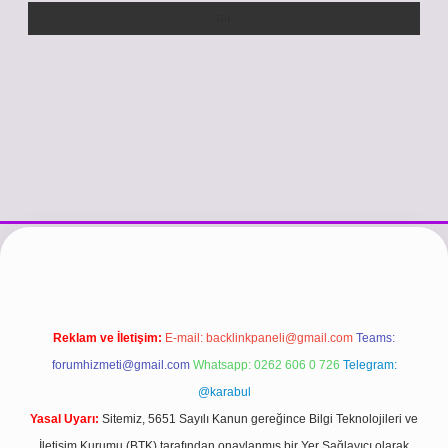
si
vdcasino güncel giriş
https://www.betexper.xyz/
betci.co
betci gir
Reklam ve İletişim:
E-mail:
backlinkpaneli@gmail.com
Teams:
forumhizmeti@gmail.com
Whatsapp: 0262 606 0 726
Telegram:
@karabul
Yasal Uyarı:
Sitemiz, 5651 Sayılı Kanun gereğince Bilgi Teknolojileri ve
İletişim Kurumu (BTK) tarafından onaylanmış bir Yer Sağlayıcı olarak