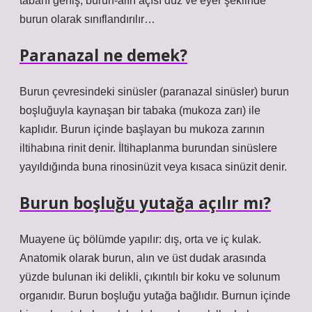
tabanı geniş, burun-alın açısı düz ve eyer şeklinde
burun olarak sınıflandırılır…
Paranazal ne demek?
Burun çevresindeki sinüsler (paranazal sinüsler) burun
boşluğuyla kaynaşan bir tabaka (mukoza zarı) ile
kaplıdır. Burun içinde başlayan bu mukoza zarının
iltihabına rinit denir. İltihaplanma burundan sinüslere
yayıldığında buna rinosinüzit veya kısaca sinüzit denir.
Burun boşluğu yutağa açılır mı?
Muayene üç bölümde yapılır: dış, orta ve iç kulak.
Anatomik olarak burun, alın ve üst dudak arasında
yüzde bulunan iki delikli, çıkıntılı bir koku ve solunum
organıdır. Burun boşluğu yutağa bağlıdır. Burnun içinde