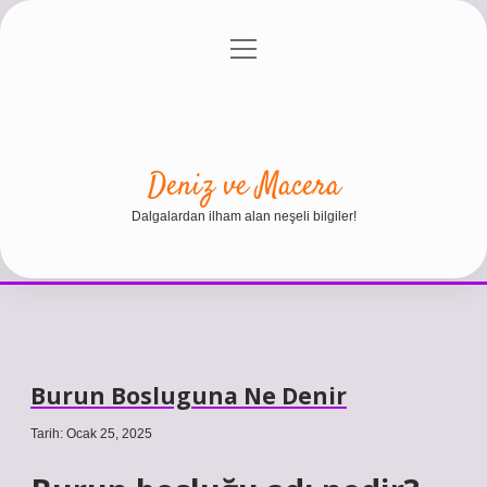
menüyü
Anasayfa
Gizlilik Politikası
Yasal Uyarı
aç
Hakkımızda
Deniz ve Macera
Dalgalardan ilham alan neşeli bilgiler!
Burun Bosluguna Ne Denir
Tarih: Ocak 25, 2025