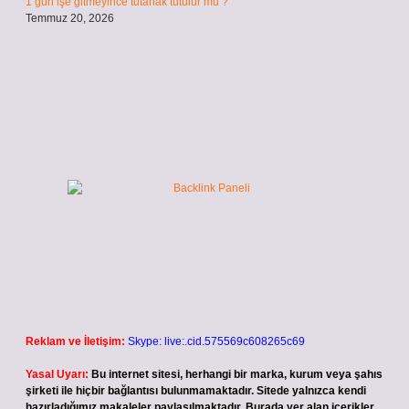
1 gün işe gitmeyince tutanak tutulur mu ?
Temmuz 20, 2026
Reklam ve İletişim:
Skype: live:.cid.575569c608265c69
Yasal Uyarı:
Bu internet sitesi, herhangi bir marka, kurum veya şahıs
şirketi ile hiçbir bağlantısı bulunmamaktadır. Sitede yalnızca kendi
hazırladığımız makaleler paylaşılmaktadır. Burada yer alan içerikler