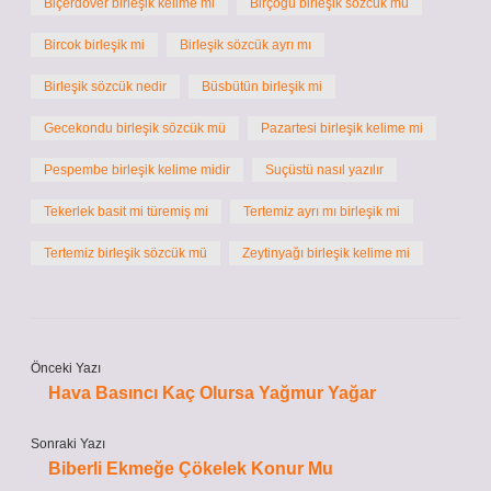
Biçerdöver birleşik kelime mi
Birçoğu birleşik sözcük mü
Bircok birleşik mi
Birleşik sözcük ayrı mı
Birleşik sözcük nedir
Büsbütün birleşik mi
Gecekondu birleşik sözcük mü
Pazartesi birleşik kelime mi
Pespembe birleşik kelime midir
Suçüstü nasıl yazılır
Tekerlek basit mi türemiş mi
Tertemiz ayrı mı birleşik mi
Tertemiz birleşik sözcük mü
Zeytinyağı birleşik kelime mi
Önceki Yazı
Hava Basıncı Kaç Olursa Yağmur Yağar
Sonraki Yazı
Biberli Ekmeğe Çökelek Konur Mu