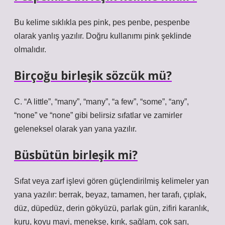
Bu kelime sıklıkla pes pink, pes penbe, pespenbe
olarak yanlış yazılır. Doğru kullanımı pink şeklinde
olmalıdır.
Birçoğu birleşik sözcük mü?
C. “A little”, “many”, “many”, “a few”, “some”, “any”,
“none” ve “none” gibi belirsiz sıfatlar ve zamirler
geleneksel olarak yan yana yazılır.
Büsbütün birleşik mi?
Sıfat veya zarf işlevi gören güçlendirilmiş kelimeler yan
yana yazılır: berrak, beyaz, tamamen, her tarafı, çıplak,
düz, düpedüz, derin gökyüzü, parlak gün, zifiri karanlık,
kuru, koyu mavi, menekşe, kırık, sağlam, çok sarı,