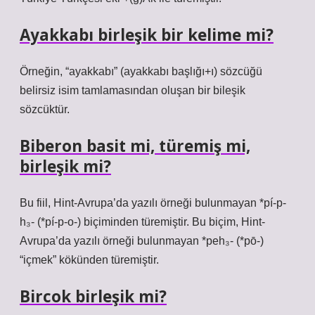
Ayakkabı birleşik bir kelime mi?
Örneğin, “ayakkabı” (ayakkabı başlığı+ı) sözcüğü
belirsiz isim tamlamasından oluşan bir bileşik
sözcüktür.
Biberon basit mi, türemiş mi,
birleşik mi?
Bu fiil, Hint-Avrupa’da yazılı örneği bulunmayan *pí-p-
h₃- (*pí-p-o-) biçiminden türemiştir. Bu biçim, Hint-
Avrupa’da yazılı örneği bulunmayan *peh₃- (*pō-)
“içmek” kökünden türemiştir.
Bircok birleşik mi?