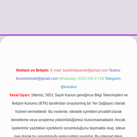
ps://www.betexper.xyz/
betci.co
betci giriş
hiltonbet güncel giriş
Reklam ve İletişim:
E-mail:
backlinkpaneli@gmail.com
Teams:
forumhizmeti@gmail.com
Whatsapp: 0262 606 0 726
Telegram:
@karabul
Yasal Uyarı:
Sitemiz, 5651 Sayılı Kanun gereğince Bilgi Teknolojileri ve
İletişim Kurumu (BTK) tarafından onaylanmış bir Yer Sağlayıcı olarak
hizmet vermektedir. Bu nedenle, sitedeki içerikleri proaktif olarak
denetleme veya araştırma yükümlülüğümüz bulunmamaktadır. Ancak,
üyelerimiz yazdıkları içeriklerin sorumluluğunu taşımakta olup, siteye
üye olarak bu sorumluluğu kabul etmiş sayılırlar. Bu internet sitesi,