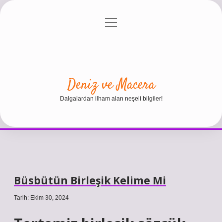
menüyü
Anasayfa
Gizlilik Politikası
Yasal Uyarı
aç
Hakkımızda
Deniz ve Macera
Dalgalardan ilham alan neşeli bilgiler!
Büsbütün Birleşik Kelime Mi
Tarih: Ekim 30, 2024