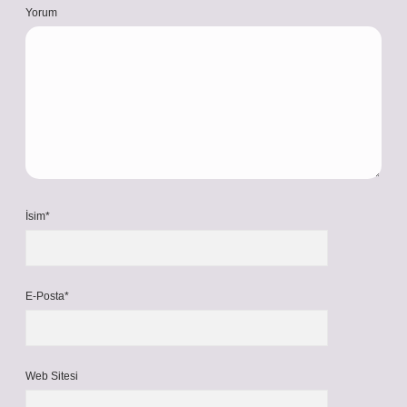
Yorum
İsim*
E-Posta*
Web Sitesi