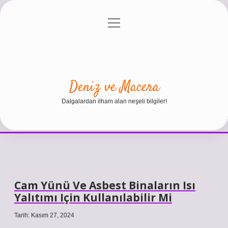
menüyü
Anasayfa
Gizlilik Politikası
Yasal Uyarı
aç
Hakkımızda
Deniz ve Macera
Dalgalardan ilham alan neşeli bilgiler!
Cam Yünü Ve Asbest Binaların Isı
Yalıtımı Için Kullanılabilir Mi
Tarih: Kasım 27, 2024