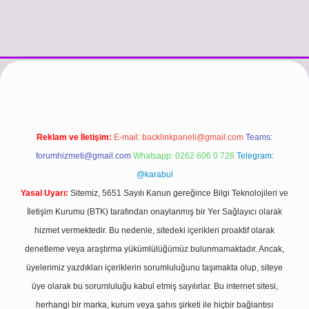
iş
https://www.betexper.xyz/
betci.co
betci giriş
hiltonbet güncel gir
Reklam ve İletişim:
E-mail:
backlinkpaneli@gmail.com
Teams:
forumhizmeti@gmail.com
Whatsapp: 0262 606 0 726
Telegram:
@karabul
Yasal Uyarı:
Sitemiz, 5651 Sayılı Kanun gereğince Bilgi Teknolojileri ve
İletişim Kurumu (BTK) tarafından onaylanmış bir Yer Sağlayıcı olarak
hizmet vermektedir. Bu nedenle, sitedeki içerikleri proaktif olarak
denetleme veya araştırma yükümlülüğümüz bulunmamaktadır. Ancak,
üyelerimiz yazdıkları içeriklerin sorumluluğunu taşımakta olup, siteye
üye olarak bu sorumluluğu kabul etmiş sayılırlar. Bu internet sitesi,
herhangi bir marka, kurum veya şahıs şirketi ile hiçbir bağlantısı