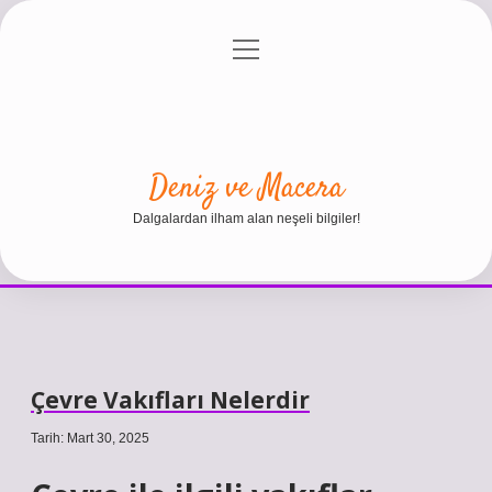
menüyü
Anasayfa
Gizlilik Politikası
Yasal Uyarı
aç
Hakkımızda
Deniz ve Macera
Dalgalardan ilham alan neşeli bilgiler!
Çevre Vakıfları Nelerdir
Tarih: Mart 30, 2025