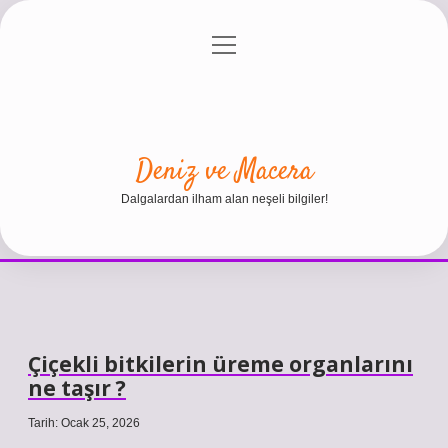
menüyü
Anasayfa
Gizlilik Politikası
Yasal Uyarı
aç
Hakkımızda
Deniz ve Macera
Dalgalardan ilham alan neşeli bilgiler!
Çiçekli bitkilerin üreme organlarını
ne taşır ?
Tarih: Ocak 25, 2026