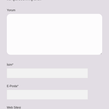
Yorum
İsim*
E-Posta*
Web Sitesi