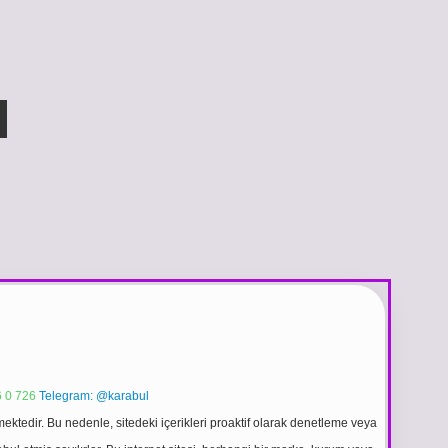
 0 726
Telegram: @karabul
ektedir. Bu nedenle, sitedeki içerikleri proaktif olarak denetleme veya