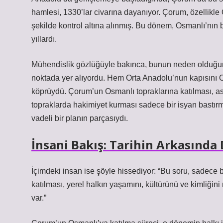
hamlesi, 1330’lar civarına dayanıyor. Çorum, özellikle
şekilde kontrol altına alınmış. Bu dönem, Osmanlı’nın 
yıllardı.
Mühendislik gözlüğüyle bakınca, bunun neden olduğunu
noktada yer alıyordu. Hem Orta Anadolu’nun kapısını Os
köprüydü. Çorum’un Osmanlı topraklarına katılması, asl
topraklarda hakimiyet kurması sadece bir isyan bastır
vadeli bir planın parçasıydı.
İnsani Bakış: Tarihin Arkasında 
İçimdeki insan ise şöyle hissediyor: “Bu soru, sadece
katılması, yerel halkın yaşamını, kültürünü ve kimliğini
var.”