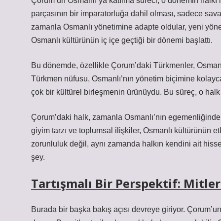
Çorum’un Osmanlı’ya katılma süreci, o dönemin halkı iç
parçasının bir imparatorluğa dahil olması, sadece savaşl
zamanla Osmanlı yönetimine adapte oldular, yeni yönet
Osmanlı kültürünün iç içe geçtiği bir dönemi başlattı.
Bu dönemde, özellikle Çorum’daki Türkmenler, Osmanlı’
Türkmen nüfusu, Osmanlı’nın yönetim biçimine kolayca
çok bir kültürel birleşmenin ürünüydu. Bu süreç, o halk 
Çorum’daki halk, zamanla Osmanlı’nın egemenliğinde kü
giyim tarzı ve toplumsal ilişkiler, Osmanlı kültürünün e
zorunluluk değil, aynı zamanda halkın kendini ait hisse
şey.
Tartışmalı Bir Perspektif: Mitle
Burada bir başka bakış açısı devreye giriyor. Çorum’un 