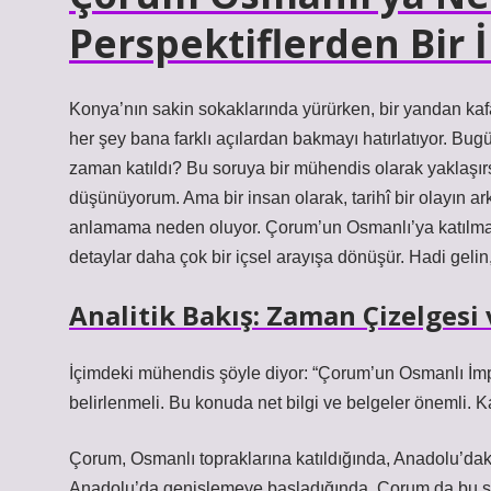
Perspektiflerden Bir
Konya’nın sakin sokaklarında yürürken, bir yandan ka
her şey bana farklı açılardan bakmayı hatırlatıyor. Bu
zaman katıldı? Bu soruya bir mühendis olarak yaklaşır
düşünüyorum. Ama bir insan olarak, tarihî bir olayın 
anlamama neden oluyor. Çorum’un Osmanlı’ya katılma sü
detaylar daha çok bir içsel arayışa dönüşür. Hadi gelin,
Analitik Bakış: Zaman Çizelgesi
İçimdeki mühendis şöyle diyor: “Çorum’un Osmanlı İmpa
belirlenmeli. Bu konuda net bilgi ve belgeler önemli. Ka
Çorum, Osmanlı topraklarına katıldığında, Anadolu’daki 
Anadolu’da genişlemeye başladığında, Çorum da bu sür