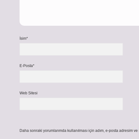
İsim*
E-Posta*
Web Sitesi
Daha sonraki yorumlarımda kullanılması için adım, e-posta adresim ve s