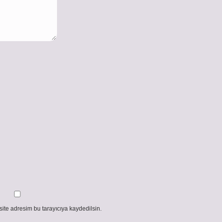
ite adresim bu tarayıcıya kaydedilsin.