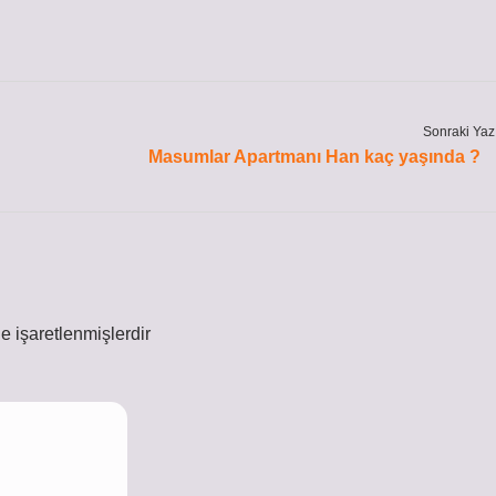
Sonraki Yaz
Masumlar Apartmanı Han kaç yaşında ?
le işaretlenmişlerdir