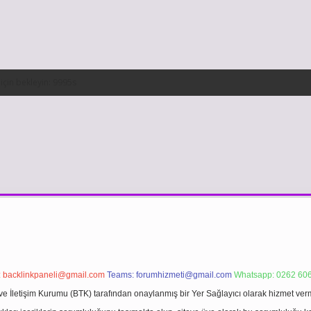
:
backlinkpaneli@gmail.com
Teams:
forumhizmeti@gmail.com
Whatsapp: 0262 606
ve İletişim Kurumu (BTK) tarafından onaylanmış bir Yer Sağlayıcı olarak hizmet verm