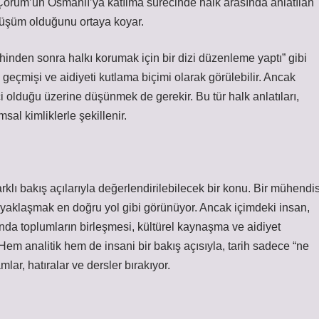
ir. Çorum’un Osmanlı’ya katılma sürecinde halk arasında anlatılan
nüşüm olduğunu ortaya koyar.
inden sonra halkı korumak için bir dizi düzenleme yaptı” gibi
, geçmişi ve aidiyeti kutlama biçimi olarak görülebilir. Ancak
çi olduğu üzerine düşünmek de gerekir. Bu tür halk anlatıları,
al kimliklerle şekillenir.
klı bakış açılarıyla değerlendirilebilecek bir konu. Bir mühendi
e yaklaşmak en doğru yol gibi görünüyor. Ancak içimdeki insan,
anda toplumların birleşmesi, kültürel kaynaşma ve aidiyet
. Hem analitik hem de insani bir bakış açısıyla, tarih sadece “ne
ar, hatıralar ve dersler bırakıyor.