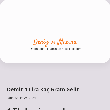
menüyü
Anasayfa
Gizlilik Politikası
Yasal Uyarı
aç
Hakkımızda
Deniz ve Macera
Dalgalardan ilham alan neşeli bilgiler!
Demir 1 Lira Kaç Gram Gelir
Tarih: Kasım 25, 2024