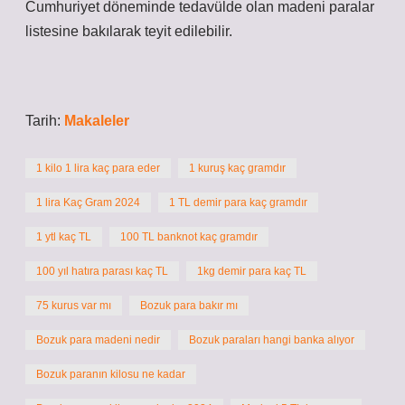
Cumhuriyet döneminde tedavülde olan madeni paralar
listesine bakılarak teyit edilebilir.
Tarih:
Makaleler
1 kilo 1 lira kaç para eder
1 kuruş kaç gramdır
1 lira Kaç Gram 2024
1 TL demir para kaç gramdır
1 ytl kaç TL
100 TL banknot kaç gramdır
100 yıl hatıra parası kaç TL
1kg demir para kaç TL
75 kurus var mı
Bozuk para bakır mı
Bozuk para madeni nedir
Bozuk paraları hangi banka alıyor
Bozuk paranın kilosu ne kadar