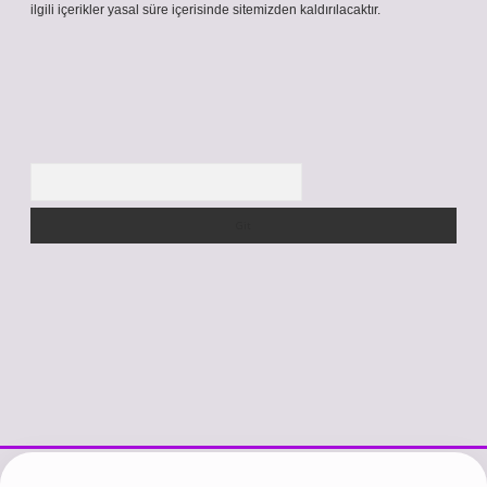
ilgili içerikler yasal süre içerisinde sitemizden kaldırılacaktır.
Arama
://www.betexper.xyz/
betci.co
betci giriş
hiltonbet güncel giriş