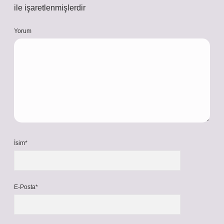
ile işaretlenmişlerdir
Yorum
İsim*
E-Posta*