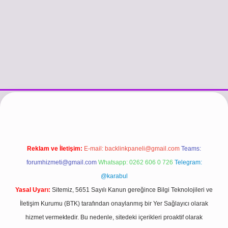
//www.betexper.xyz/
betci.co
betci giriş
hiltonbet güncel giriş
Reklam ve İletişim:
E-mail:
backlinkpaneli@gmail.com
Teams:
forumhizmeti@gmail.com
Whatsapp: 0262 606 0 726
Telegram:
@karabul
Yasal Uyarı:
Sitemiz, 5651 Sayılı Kanun gereğince Bilgi Teknolojileri ve
İletişim Kurumu (BTK) tarafından onaylanmış bir Yer Sağlayıcı olarak
hizmet vermektedir. Bu nedenle, sitedeki içerikleri proaktif olarak