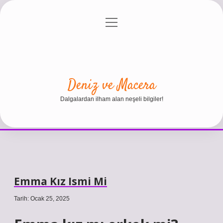
menüyü
Anasayfa
Gizlilik Politikası
Yasal Uyarı
aç
Hakkımızda
Deniz ve Macera
Dalgalardan ilham alan neşeli bilgiler!
Emma Kız Ismi Mi
Tarih: Ocak 25, 2025