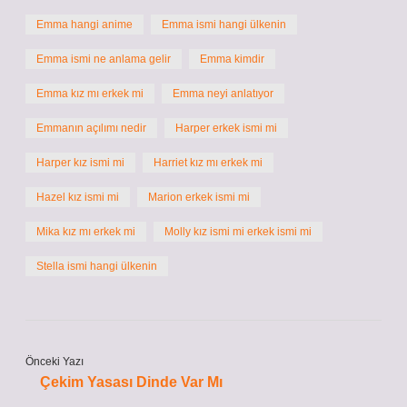
Emma hangi anime
Emma ismi hangi ülkenin
Emma ismi ne anlama gelir
Emma kimdir
Emma kız mı erkek mi
Emma neyi anlatıyor
Emmanın açılımı nedir
Harper erkek ismi mi
Harper kız ismi mi
Harriet kız mı erkek mi
Hazel kız ismi mi
Marion erkek ismi mi
Mika kız mı erkek mi
Molly kız ismi mi erkek ismi mi
Stella ismi hangi ülkenin
Önceki Yazı
Çekim Yasası Dinde Var Mı