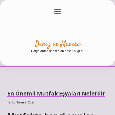
menüyü
Anasayfa
Gizlilik Politikası
Yasal Uyarı
aç
Hakkımızda
Deniz ve Macera
Dalgalardan ilham alan neşeli bilgiler!
En Önemli Mutfak Eşyaları Nelerdir
Tarih: Nisan 2, 2025