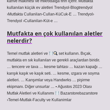
kahve makinesi ve mikrodalga fırın içerir. Mutfakta
kullanılan küçük ev aletleri Trendyol-Blogtrendyol
›Mutfakta Cullanilan-Cullan-KüCuk-E … Trendyol›
Trendyol ›Cullanilan-Küt-e …
Mutfakta en çok kullanılan aletler
nelerdir?
Temel mutfak aletleri ve
set kullanın. Bıçak,
mutfakta en sık kullanılan ve gerekli araçlardan biridir.
… tencere ve tava … kesme tahtası … kazan kapağı …
karışık kaşık ve kaşık seti. … kesme, ızgara ve soyma
aletleri. … Karışımlar veya Handwrks … pişirme
ekipmanı. Diğer unsurlar … • Ağustos 2023 Olası
Mutfak Aletleri ve Kullanımı
Bazarstorebazarstore
›Temel-Mutfak-Faculty ve Kullanimlar