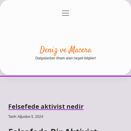
menüyü
Anasayfa
Gizlilik Politikası
Yasal Uyarı
aç
Hakkımızda
Deniz ve Macera
Dalgalardan ilham alan neşeli bilgiler!
Felsefede aktivist nedir
Tarih: Ağustos 5, 2024