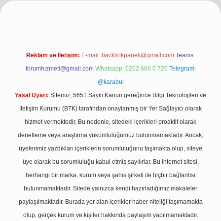
/www.betexper.xyz/
betci.co
betci giriş
hiltonbet güncel giriş
Reklam ve İletişim:
E-mail:
backlinkpaneli@gmail.com
Teams:
forumhizmeti@gmail.com
Whatsapp: 0262 606 0 726
Telegram:
@karabul
Yasal Uyarı:
Sitemiz, 5651 Sayılı Kanun gereğince Bilgi Teknolojileri ve
İletişim Kurumu (BTK) tarafından onaylanmış bir Yer Sağlayıcı olarak
hizmet vermektedir. Bu nedenle, sitedeki içerikleri proaktif olarak
denetleme veya araştırma yükümlülüğümüz bulunmamaktadır. Ancak,
üyelerimiz yazdıkları içeriklerin sorumluluğunu taşımakta olup, siteye
üye olarak bu sorumluluğu kabul etmiş sayılırlar. Bu internet sitesi,
herhangi bir marka, kurum veya şahıs şirketi ile hiçbir bağlantısı
bulunmamaktadır. Sitede yalnızca kendi hazırladığımız makaleler
paylaşılmaktadır. Burada yer alan içerikler haber niteliği taşımamakta
olup, gerçek kurum ve kişiler hakkında paylaşım yapılmamaktadır.