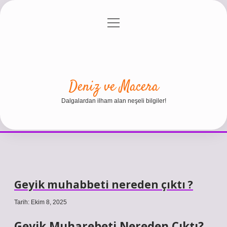
menüyü
Anasayfa
Gizlilik Politikası
Yasal Uyarı
aç
Hakkımızda
Deniz ve Macera
Dalgalardan ilham alan neşeli bilgiler!
Geyik muhabbeti nereden çıktı ?
Tarih: Ekim 8, 2025
Geyik Muharebeti Nereden Çıktı?