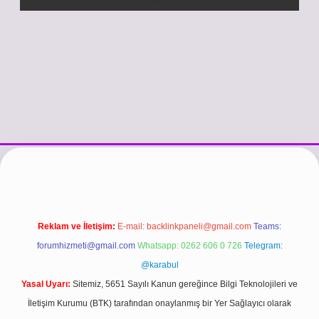
tesi
vdcasino güncel giriş
https://www.betexper.xyz/
betci.co
betci 
Reklam ve İletişim:
E-mail:
backlinkpaneli@gmail.com
Teams:
forumhizmeti@gmail.com
Whatsapp: 0262 606 0 726
Telegram:
@karabul
Yasal Uyarı:
Sitemiz, 5651 Sayılı Kanun gereğince Bilgi Teknolojileri ve
İletişim Kurumu (BTK) tarafından onaylanmış bir Yer Sağlayıcı olarak