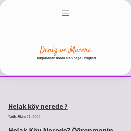
menüyü
Anasayfa
Gizlilik Politikası
Yasal Uyarı
aç
Hakkımızda
Deniz ve Macera
Dalgalardan ilham alan neşeli bilgiler!
Helak köy nerede ?
Tarih: Ekim 21, 2025
Helak Köy Nerede? Öğrenmenin