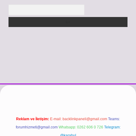
Arama
si
vdcasino güncel giriş
https://www.betexper.xyz/
betci.co
betci gi
Reklam ve İletişim:
E-mail:
backlinkpaneli@gmail.com
Teams:
forumhizmeti@gmail.com
Whatsapp: 0262 606 0 726
Telegram:
@karabul