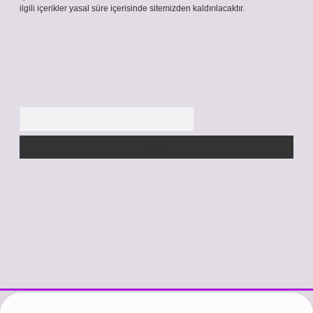
ilgili içerikler yasal süre içerisinde sitemizden kaldırılacaktır.
Arama
/www.betexper.xyz/
betci.co
betci giriş
hiltonbet güncel giriş