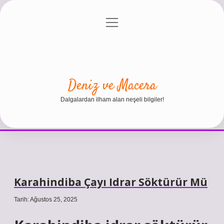
menüyü
Anasayfa
Gizlilik Politikası
Yasal Uyarı
aç
Hakkımızda
Deniz ve Macera
Dalgalardan ilham alan neşeli bilgiler!
Karahindiba Çayı Idrar Söktürür Mü
Tarih: Ağustos 25, 2025