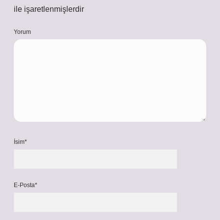
ile işaretlenmişlerdir
Yorum
İsim*
E-Posta*