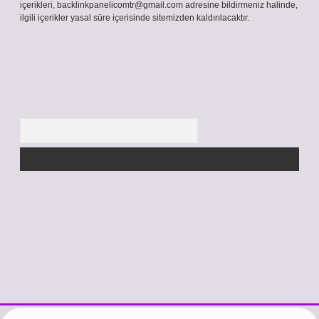
içerikleri,
backlinkpanelicomtr@gmail.com
adresine bildirmeniz halinde,
ilgili içerikler yasal süre içerisinde sitemizden kaldırılacaktır.
Arama
i
vdcasino güncel giriş
https://www.betexper.xyz/
betci.co
betci giri