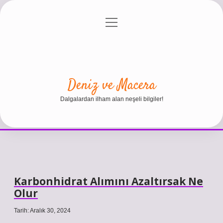
menüyü
Anasayfa
Gizlilik Politikası
Yasal Uyarı
aç
Hakkımızda
Deniz ve Macera
Dalgalardan ilham alan neşeli bilgiler!
Karbonhidrat Alımını Azaltırsak Ne
Olur
Tarih: Aralık 30, 2024