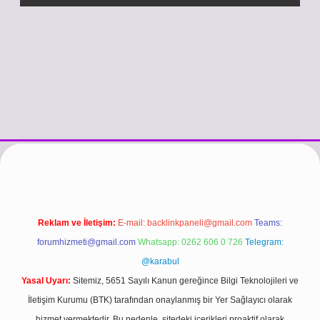
/www.betexper.xyz/
betci.co
betci giriş
hiltonbet güncel giriş
Reklam ve İletişim:
E-mail:
backlinkpaneli@gmail.com
Teams:
forumhizmeti@gmail.com
Whatsapp: 0262 606 0 726
Telegram:
@karabul
Yasal Uyarı:
Sitemiz, 5651 Sayılı Kanun gereğince Bilgi Teknolojileri ve
İletişim Kurumu (BTK) tarafından onaylanmış bir Yer Sağlayıcı olarak
hizmet vermektedir. Bu nedenle, sitedeki içerikleri proaktif olarak