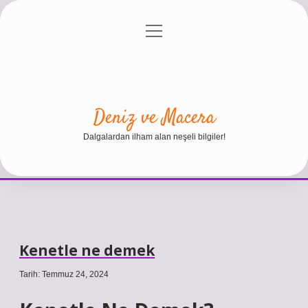
menüyü
Anasayfa
Gizlilik Politikası
Yasal Uyarı
aç
Hakkımızda
Deniz ve Macera
Dalgalardan ilham alan neşeli bilgiler!
Kenetle ne demek
Tarih: Temmuz 24, 2024