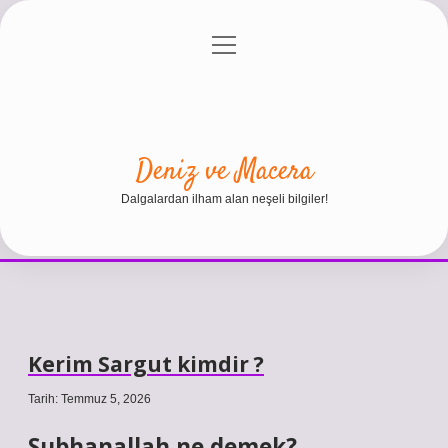
menüyü
Anasayfa
Gizlilik Politikası
Yasal Uyarı
aç
Hakkımızda
Deniz ve Macera
Dalgalardan ilham alan neşeli bilgiler!
Kerim Sargut kimdir ?
Tarih: Temmuz 5, 2026
Subhanallah ne demek?