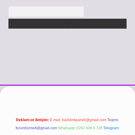
Arama
si
vdcasino güncel giriş
https://www.betexper.xyz/
betci.co
betci gir
Reklam ve İletişim:
E-mail:
backlinkpaneli@gmail.com
Teams:
forumhizmeti@gmail.com
Whatsapp: 0262 606 0 726
Telegram: