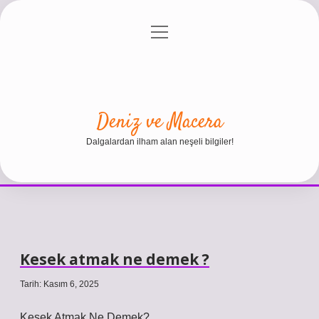
menüyü
Anasayfa
Gizlilik Politikası
Yasal Uyarı
aç
Hakkımızda
Deniz ve Macera
Dalgalardan ilham alan neşeli bilgiler!
Kesek atmak ne demek ?
Tarih: Kasım 6, 2025
Kesek Atmak Ne Demek?