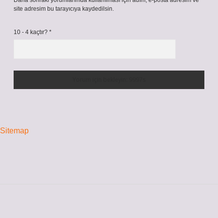
Daha sonraki yorumlarımda kullanılması için adım, e-posta adresim ve
site adresim bu tarayıcıya kaydedilsin.
10 - 4 kaçtır?
*
Sitemap
Sidebar