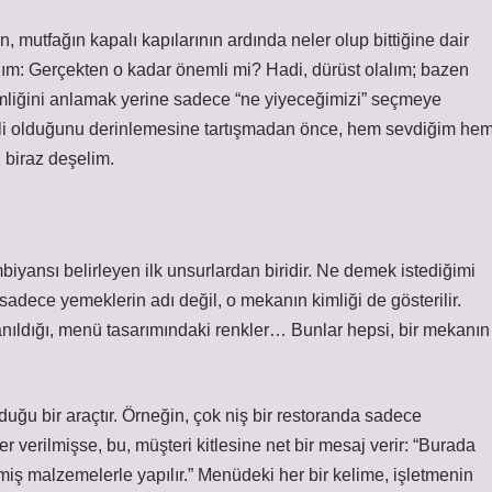
n, mutfağın kapalı kapılarının ardında neler olup bittiğine dair
ralım: Gerçekten o kadar önemli mi? Hadi, dürüst olalım; bazen
 kimliğini anlamak yerine sadece “ne yiyeceğimizi” seçmeye
li olduğunu derinlemesine tartışmadan önce, hem sevdiğim he
 biraz deşelim.
iyansı belirleyen ilk unsurlardan biridir. Ne demek istediğimi
adece yemeklerin adı değil, o mekanın kimliği de gösterilir.
anıldığı, menü tasarımındaki renkler… Bunlar hepsi, bir mekanın
uğu bir araçtır. Örneğin, çok niş bir restoranda sadece
er verilmişse, bu, müşteri kitlesine net bir mesaj verir: “Burada
miş malzemelerle yapılır.” Menüdeki her bir kelime, işletmenin