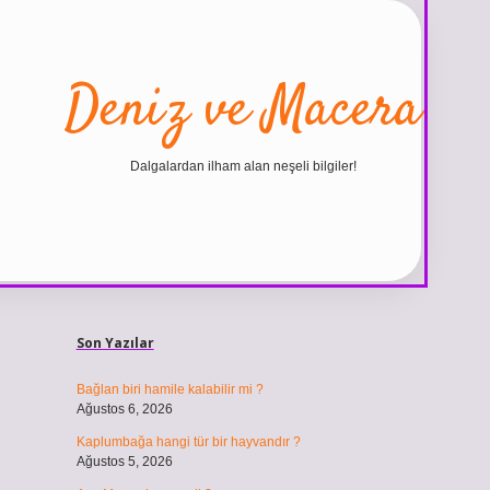
Deniz ve Macera
Dalgalardan ilham alan neşeli bilgiler!
Sidebar
ilbet
vdcasino giriş sitesi
vdcasino güncel giriş
https:
Son Yazılar
Bağlan biri hamile kalabilir mi ?
Ağustos 6, 2026
Kaplumbağa hangi tür bir hayvandır ?
Ağustos 5, 2026