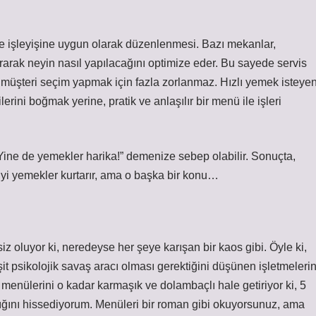
e işleyişine uygun olarak düzenlenmesi. Bazı mekanlar,
dırarak neyin nasıl yapılacağını optimize eder. Bu sayede servis
a, müşteri seçim yapmak için fazla zorlanmaz. Hızlı yemek isteye
erini boğmak yerine, pratik ve anlaşılır bir menü ile işleri
“Yine de yemekler harika!” demenize sebep olabilir. Sonuçta,
iyi yemekler kurtarır, ama o başka bir konu…
z oluyor ki, neredeyse her şeye karışan bir kaos gibi. Öyle ki,
t psikolojik savaş aracı olması gerektiğini düşünen işletmeleri
 menülerini o kadar karmaşık ve dolambaçlı hale getiriyor ki, 5
ını hissediyorum. Menüleri bir roman gibi okuyorsunuz, ama