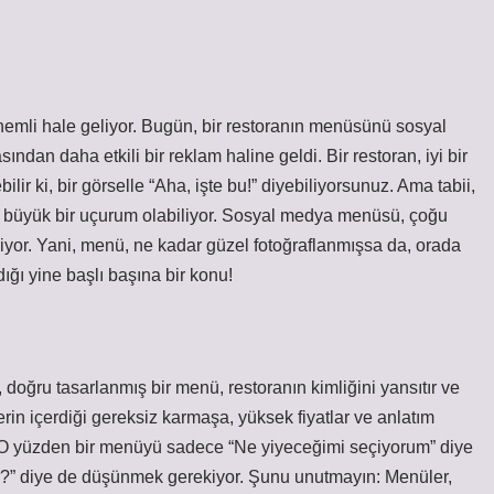
nemli hale geliyor. Bugün, bir restoranın menüsünü sosyal
ndan daha etkili bir reklam haline geldi. Bir restoran, iyi bir
r ki, bir görselle “Aha, işte bu!” diyebiliyorsunuz. Ama tabii,
a büyük bir uçurum olabiliyor. Sosyal medya menüsü, çoğu
iyor. Yani, menü, ne kadar güzel fotoğraflanmışsa da, orada
ğı yine başlı başına bir konu!
doğru tasarlanmış bir menü, restoranın kimliğini yansıtır ve
rin içerdiği gereksiz karmaşa, yüksek fiyatlar ve anlatım
 O yüzden bir menüyü sadece “Ne yiyeceğimi seçiyorum” diye
yor?” diye de düşünmek gerekiyor. Şunu unutmayın: Menüler,