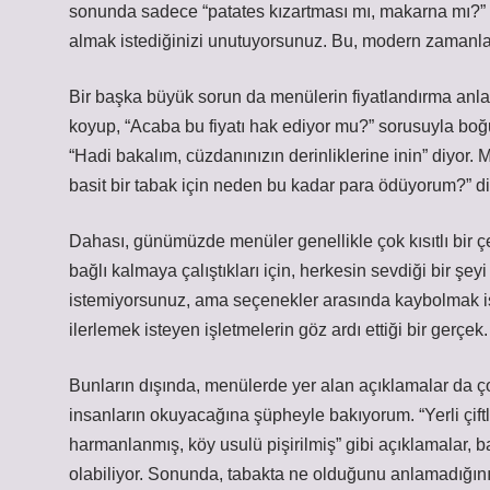
sonunda sadece “patates kızartması mı, makarna mı?” 
almak istediğinizi unutuyorsunuz. Bu, modern zamanlar
Bir başka büyük sorun da menülerin fiyatlandırma anl
koyup, “Acaba bu fiyatı hak ediyor mu?” sorusuyla bo
“Hadi bakalım, cüzdanınızın derinliklerine inin” diyor. 
basit bir tabak için neden bu kadar para ödüyorum?” d
Dahası, günümüzde menüler genellikle çok kısıtlı bir çeş
bağlı kalmaya çalıştıkları için, herkesin sevdiği bir ş
istemiyorsunuz, ama seçenekler arasında kaybolmak is
ilerlemek isteyen işletmelerin göz ardı ettiği bir gerçek.
Bunların dışında, menülerde yer alan açıklamalar da 
insanların okuyacağına şüpheyle bakıyorum. “Yerli çift
harmanlanmış, köy usulü pişirilmiş” gibi açıklamalar
olabiliyor. Sonunda, tabakta ne olduğunu anlamadığınız