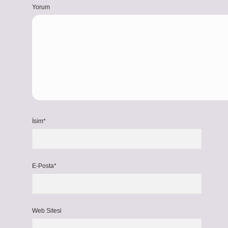
Yorum
İsim*
E-Posta*
Web Sitesi