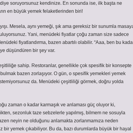
diye soruyorsunuz kendinize. En sonunda ise, ilk başta ne
ın en büyük yemek felaketlerinden biri!
ayışı. Mesela, aynı yemeği, şık ama gereksiz bir sunumla masay
ğuluyorsunuz. Yani, menüdeki fiyatlar çoğu zaman size sadece
Menüdeki fiyatlandırma, bazen abartılı olabilir. “Aaa, ben bu kada
iye düşündüren bir şey var.
itliliğe sahip. Restoranlar, genellikle çok spesifik bir konsepte
eyi bulmak bazen zorlaşıyor. O gün, o spesifik yemekleri yemek
temiyorsunuz da. Menüdeki çeşitliliği görmek, doğru yolda
çoğu zaman o kadar karmaşık ve anlaması güç oluyor ki,
likten, sezonluk taze sebzelerle yapılmış, bilmem ne sosuyla
, bazen neyin ne olduğunu anlamakta zorlanmamıza neden
 bir yemek çıkabiliyor. Bu da, bazı durumlarda büyük bir hayal