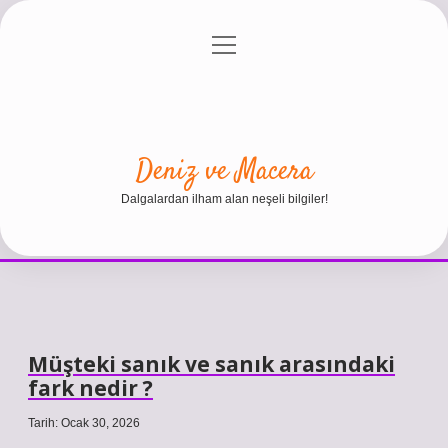
menüyü
Anasayfa
Gizlilik Politikası
Yasal Uyarı
aç
Hakkımızda
Deniz ve Macera
Dalgalardan ilham alan neşeli bilgiler!
Müşteki sanık ve sanık arasındaki
fark nedir ?
Tarih: Ocak 30, 2026