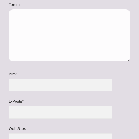
Yorum
İsim*
E-Posta*
Web Sitesi