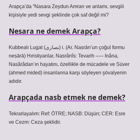
Arapça’da “Nasara Zeydun Amran ve anlamı, sevgili
kişisiyle yedi sevgi şeklinde çok saf değil mi?
Nesara ne demek Arapça?
Kubbealı Lugat (ﻧﺼﺎﺭﻯ) i. (Ar. Naṣrān’un çoğul formu
neṣārā) Hıristiyanlar, Nasrânîs: Tevarih —– Inâna,
Nasârâdan’ın hayatını, özellikle de mücadele ve Süver
(ahmed mided) insanlarına karşı söyleyen şövalyenin
adıdır.
Arapçada nasb etmek ne demek?
Tekrarlayalım: Ref: ÖTRE; NASB: Düşün; CER: Esre
ve Cezm: Ceza şeklidir.