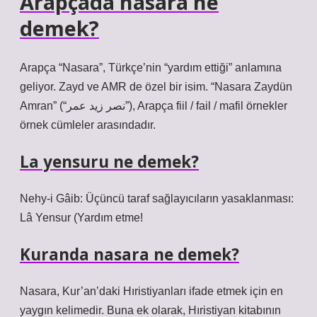
Arapçada nasara ne
demek?
Arapça “Nasara”, Türkçe’nin “yardım ettiği” anlamına
geliyor. Zayd ve AMR de özel bir isim. “Nasara Zaydün
Amran” (“نصر زيد عمر”), Arapça fiil / fail / mafil örnekler
örnek cümleler arasındadır.
La yensuru ne demek?
Nehy-i Gâib: Üçüncü taraf sağlayıcıların yasaklanması:
Lâ Yensur (Yardım etme!
Kuranda nasara ne demek?
Nasara, Kur’an’daki Hıristiyanları ifade etmek için en
yaygın kelimedir. Buna ek olarak, Hıristiyan kitabının