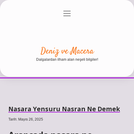
menüyü
Anasayfa
Gizlilik Politikası
Yasal Uyarı
aç
Hakkımızda
Deniz ve Macera
Dalgalardan ilham alan neşeli bilgiler!
Nasara Yensuru Nasran Ne Demek
Tarih: Mayıs 26, 2025