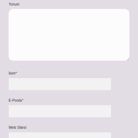
Yorum
İsim*
E-Posta*
Web Sitesi