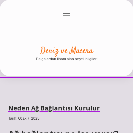
menüyü
Anasayfa
Gizlilik Politikası
Yasal Uyarı
aç
Hakkımızda
Deniz ve Macera
Dalgalardan ilham alan neşeli bilgiler!
Neden Ağ Bağlantısı Kurulur
Tarih: Ocak 7, 2025