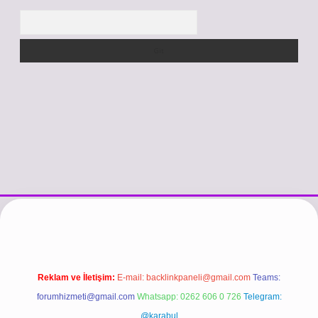
Arama
/www.betexper.xyz/
betci.co
betci giriş
hiltonbet güncel giriş
Reklam ve İletişim:
E-mail:
backlinkpaneli@gmail.com
Teams:
forumhizmeti@gmail.com
Whatsapp: 0262 606 0 726
Telegram:
@karabul