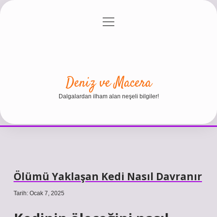
menüyü
Anasayfa
Gizlilik Politikası
Yasal Uyarı
aç
Hakkımızda
Deniz ve Macera
Dalgalardan ilham alan neşeli bilgiler!
Ölümü Yaklaşan Kedi Nasıl Davranır
Tarih: Ocak 7, 2025