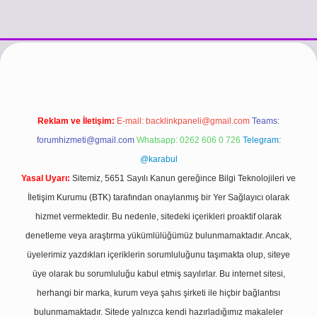
si
vdcasino güncel giriş
https://www.betexper.xyz/
betci.co
betci gir
Reklam ve İletişim:
E-mail:
backlinkpaneli@gmail.com
Teams:
forumhizmeti@gmail.com
Whatsapp: 0262 606 0 726
Telegram:
@karabul
Yasal Uyarı:
Sitemiz, 5651 Sayılı Kanun gereğince Bilgi Teknolojileri ve
İletişim Kurumu (BTK) tarafından onaylanmış bir Yer Sağlayıcı olarak
hizmet vermektedir. Bu nedenle, sitedeki içerikleri proaktif olarak
denetleme veya araştırma yükümlülüğümüz bulunmamaktadır. Ancak,
üyelerimiz yazdıkları içeriklerin sorumluluğunu taşımakta olup, siteye
üye olarak bu sorumluluğu kabul etmiş sayılırlar. Bu internet sitesi,
herhangi bir marka, kurum veya şahıs şirketi ile hiçbir bağlantısı
bulunmamaktadır. Sitede yalnızca kendi hazırladığımız makaleler