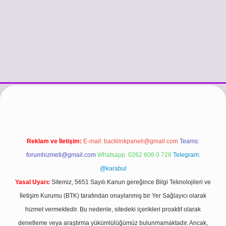
esi
vdcasino güncel giriş
https://www.betexper.xyz/
betci.co
betci gi
Reklam ve İletişim:
E-mail:
backlinkpaneli@gmail.com
Teams:
forumhizmeti@gmail.com
Whatsapp: 0262 606 0 726
Telegram:
@karabul
Yasal Uyarı:
Sitemiz, 5651 Sayılı Kanun gereğince Bilgi Teknolojileri ve
İletişim Kurumu (BTK) tarafından onaylanmış bir Yer Sağlayıcı olarak
hizmet vermektedir. Bu nedenle, sitedeki içerikleri proaktif olarak
denetleme veya araştırma yükümlülüğümüz bulunmamaktadır. Ancak,