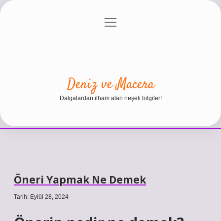
menüyü
Anasayfa
Gizlilik Politikası
Yasal Uyarı
aç
Hakkımızda
Deniz ve Macera
Dalgalardan ilham alan neşeli bilgiler!
Öneri Yapmak Ne Demek
Tarih: Eylül 28, 2024