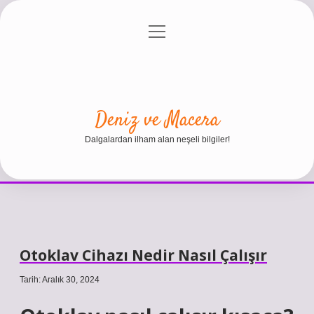
menüyü
Anasayfa
Gizlilik Politikası
Yasal Uyarı
aç
Hakkımızda
Deniz ve Macera
Dalgalardan ilham alan neşeli bilgiler!
Otoklav Cihazı Nedir Nasıl Çalışır
Tarih: Aralık 30, 2024