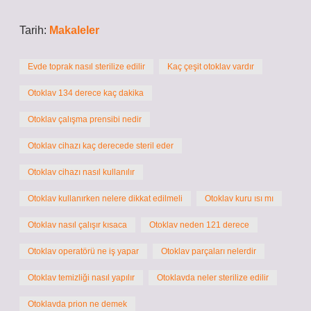
Tarih:
Makaleler
Evde toprak nasıl sterilize edilir
Kaç çeşit otoklav vardır
Otoklav 134 derece kaç dakika
Otoklav çalışma prensibi nedir
Otoklav cihazı kaç derecede steril eder
Otoklav cihazı nasıl kullanılır
Otoklav kullanırken nelere dikkat edilmeli
Otoklav kuru ısı mı
Otoklav nasıl çalışır kısaca
Otoklav neden 121 derece
Otoklav operatörü ne iş yapar
Otoklav parçaları nelerdir
Otoklav temizliği nasıl yapılır
Otoklavda neler sterilize edilir
Otoklavda prion ne demek