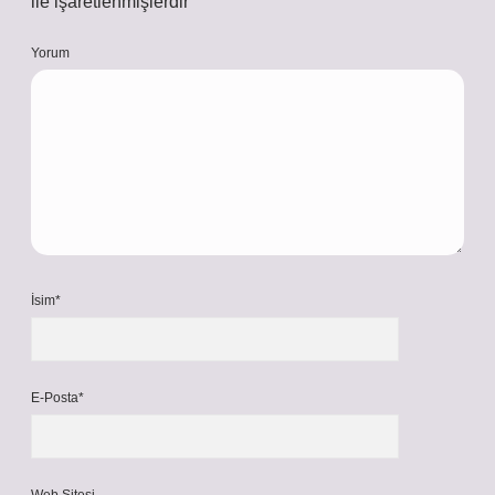
ile işaretlenmişlerdir
Yorum
İsim*
E-Posta*