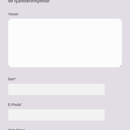
ile işaretlenmişlerdir
Yorum
İsim*
E-Posta*