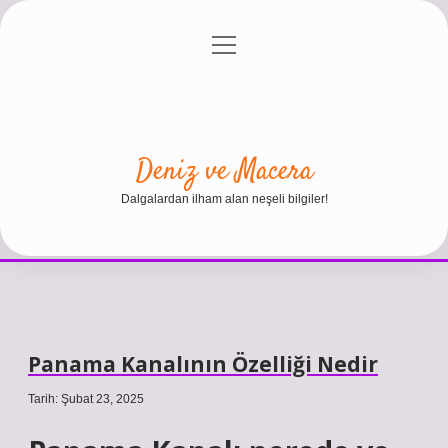
menüyü
Anasayfa
Gizlilik Politikası
Yasal Uyarı
aç
Hakkımızda
Deniz ve Macera
Dalgalardan ilham alan neşeli bilgiler!
Panama Kanalının Özelliği Nedir
Tarih: Şubat 23, 2025