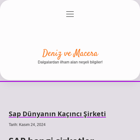
menüyü
Anasayfa
Gizlilik Politikası
Yasal Uyarı
aç
Hakkımızda
Deniz ve Macera
Dalgalardan ilham alan neşeli bilgiler!
Sap Dünyanın Kaçıncı Şirketi
Tarih: Kasım 24, 2024