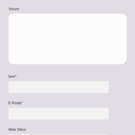
Yorum
İsim*
E-Posta*
Web Sitesi