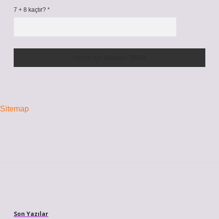
7 + 8 kaçtır?
*
Sitemap
Sidebar
Son Yazılar