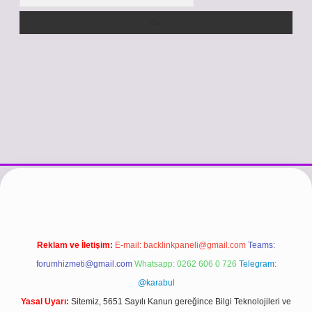
tps://www.betexper.xyz/
betci.co
betci giriş
hiltonbet güncel giriş
Reklam ve İletişim:
E-mail:
backlinkpaneli@gmail.com
Teams:
forumhizmeti@gmail.com
Whatsapp: 0262 606 0 726
Telegram:
@karabul
Yasal Uyarı:
Sitemiz, 5651 Sayılı Kanun gereğince Bilgi Teknolojileri ve