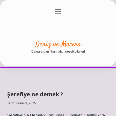
menüyü
Anasayfa
Gizlilik Politikası
Yasal Uyarı
aç
Hakkımızda
Deniz ve Macera
Dalgalardan ilham alan neşeli bilgiler!
Şerefiye ne demek ?
Tarih: Kasım 9, 2025
Şerefiye Ne Demek? Toplumsal Cinsiyet, Çeşitlilik ve