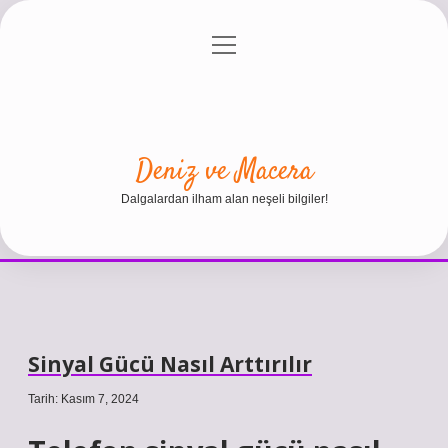
menüyü
Anasayfa
Gizlilik Politikası
Yasal Uyarı
aç
Hakkımızda
Deniz ve Macera
Dalgalardan ilham alan neşeli bilgiler!
Sinyal Gücü Nasıl Arttırılır
Tarih: Kasım 7, 2024