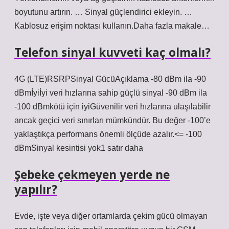
boyutunu artırın. … Sinyal güçlendirici ekleyin. …
Kablosuz erişim noktası kullanın.Daha fazla makale…
Telefon sinyal kuvveti kaç olmalı?
4G (LTE)RSRPSinyal GücüAçıklama -80 dBm ila -90
dBmİyiİyi veri hızlarına sahip güçlü sinyal -90 dBm ila
-100 dBmkötü için iyiGüvenilir veri hızlarına ulaşılabilir
ancak geçici veri sınırları mümkündür. Bu değer -100’e
yaklaştıkça performans önemli ölçüde azalır.<= -100
dBmSinyal kesintisi yok1 satır daha
Şebeke çekmeyen yerde ne
yapılır?
Evde, işte veya diğer ortamlarda çekim gücü olmayan