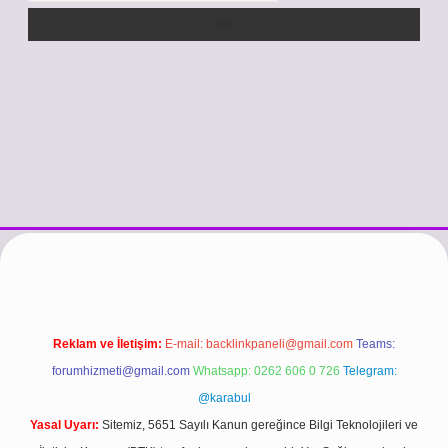
si
vdcasino güncel giriş
https://www.betexper.xyz/
betci.co
betci gir
Reklam ve İletişim:
E-mail:
backlinkpaneli@gmail.com
Teams:
forumhizmeti@gmail.com
Whatsapp: 0262 606 0 726
Telegram:
@karabul
Yasal Uyarı:
Sitemiz, 5651 Sayılı Kanun gereğince Bilgi Teknolojileri ve