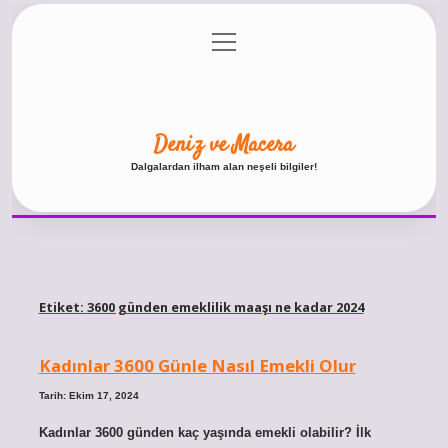
menüyü
Anasayfa
Gizlilik Politikası
Yasal Uyarı
aç
Hakkımızda
Deniz ve Macera
Dalgalardan ilham alan neşeli bilgiler!
Etiket:
3600 günden emeklilik maaşı ne kadar 2024
Kadınlar 3600 Günle Nasıl Emekli Olur
Tarih: Ekim 17, 2024
Kadınlar 3600 günden kaç yaşında emekli olabilir? İlk