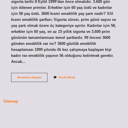
sigorta tarihi 8 Eylül 1999’dan önce olmalıdır. 3.600 gün
için ödenen primler. Erkekler için 60 yaş üstü ve kadınlar
için 58 yaş üstü. 3600 kısmi emeklilik yaş şartı nedir? SSI
kısmi emeklilik şartları; Sigorta süresi, prim günü sayısı ve
yaş şartı olmak üzere üç kategoriye ayrılır. Kadınlar için 58,
erkekler için 60 yaş, en az 15 yıllık sigorta ve 3.600 prim
gününün tamamlanması temel şartlardır. 99 öncesi 3600
günden emeklilik var mı? 3600 günlük emeklilik
hesaplaması 1999 yılında ilk kez çalışmaya başlayan kişi
kadın ise emeklilik yaşının 56 olduğunu belirtmek gerekir.
Ancak…
Kadınlar
Devamını okuyun
Yorum Bırak
3600
Günle
Nasıl
Emekli
Olur
Sitemap