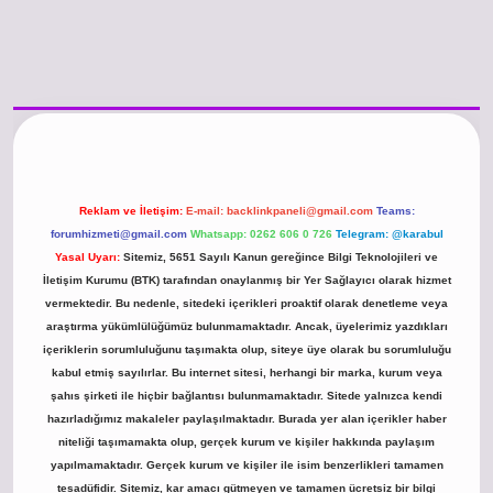
 güncel giriş
https://www.betexper.xyz/
betci.co
betci giriş
hiltonbet günce
Reklam ve İletişim:
E-mail:
backlinkpaneli@gmail.com
Teams:
forumhizmeti@gmail.com
Whatsapp: 0262 606 0 726
Telegram: @karabul
Yasal Uyarı:
Sitemiz, 5651 Sayılı Kanun gereğince Bilgi Teknolojileri ve
İletişim Kurumu (BTK) tarafından onaylanmış bir Yer Sağlayıcı olarak hizmet
vermektedir. Bu nedenle, sitedeki içerikleri proaktif olarak denetleme veya
araştırma yükümlülüğümüz bulunmamaktadır. Ancak, üyelerimiz yazdıkları
içeriklerin sorumluluğunu taşımakta olup, siteye üye olarak bu sorumluluğu
kabul etmiş sayılırlar. Bu internet sitesi, herhangi bir marka, kurum veya
şahıs şirketi ile hiçbir bağlantısı bulunmamaktadır. Sitede yalnızca kendi
hazırladığımız makaleler paylaşılmaktadır. Burada yer alan içerikler haber
niteliği taşımamakta olup, gerçek kurum ve kişiler hakkında paylaşım
yapılmamaktadır. Gerçek kurum ve kişiler ile isim benzerlikleri tamamen
tesadüfidir. Sitemiz, kar amacı gütmeyen ve tamamen ücretsiz bir bilgi