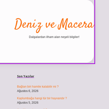
Deniz ve Macera
Dalgalardan ilham alan neşeli bilgiler!
Sidebar
ilbet
vdcasino giriş sitesi
vdcasino güncel giriş
https:/
Son Yazılar
Bağlan biri hamile kalabilir mi ?
Ağustos 6, 2026
Kaplumbağa hangi tür bir hayvandır ?
Ağustos 5, 2026