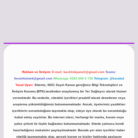
o güncel giriş
https://www.betexper.xyz/
betci.co
betci giriş
hiltonbet günce
Reklam ve İletişim:
E-mail:
backlinkpaneli@gmail.com
Teams:
forumhizmeti@gmail.com
Whatsapp: 0262 606 0 726
Telegram: @karabul
Yasal Uyarı:
Sitemiz, 5651 Sayılı Kanun gereğince Bilgi Teknolojileri ve
İletişim Kurumu (BTK) tarafından onaylanmış bir Yer Sağlayıcı olarak hizmet
vermektedir. Bu nedenle, sitedeki içerikleri proaktif olarak denetleme veya
araştırma yükümlülüğümüz bulunmamaktadır. Ancak, üyelerimiz yazdıkları
içeriklerin sorumluluğunu taşımakta olup, siteye üye olarak bu sorumluluğu
kabul etmiş sayılırlar. Bu internet sitesi, herhangi bir marka, kurum veya
şahıs şirketi ile hiçbir bağlantısı bulunmamaktadır. Sitede yalnızca kendi
hazırladığımız makaleler paylaşılmaktadır. Burada yer alan içerikler haber
niteliği taşımamakta olup, gerçek kurum ve kişiler hakkında paylaşım