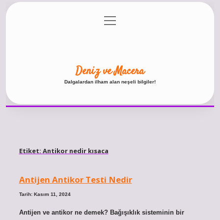
menüyü
Anasayfa
Gizlilik Politikası
Yasal Uyarı
aç
Hakkımızda
Deniz ve Macera
Dalgalardan ilham alan neşeli bilgiler!
Etiket:
Antikor nedir kısaca
Antijen Antikor Testi Nedir
Tarih: Kasım 11, 2024
Antijen ve antikor ne demek? Bağışıklık sisteminin bir