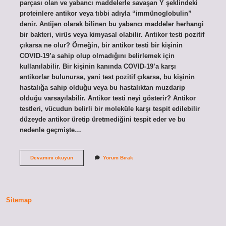
parçası olan ve yabancı maddelerle savaşan Y şeklindeki
proteinlere antikor veya tıbbi adıyla “immünoglobulin”
denir. Antijen olarak bilinen bu yabancı maddeler herhangi
bir bakteri, virüs veya kimyasal olabilir. Antikor testi pozitif
çıkarsa ne olur? Örneğin, bir antikor testi bir kişinin
COVID-19’a sahip olup olmadığını belirlemek için
kullanılabilir. Bir kişinin kanında COVID-19’a karşı
antikorlar bulunursa, yani test pozitif çıkarsa, bu kişinin
hastalığa sahip olduğu veya bu hastalıktan muzdarip
olduğu varsayılabilir. Antikor testi neyi gösterir? Antikor
testleri, vücudun belirli bir moleküle karşı tespit edilebilir
düzeyde antikor üretip üretmediğini tespit eder ve bu
nedenle geçmişte…
Antijen
Devamını okuyun
Yorum Bırak
Antikor
Testi
Nedir
Sitemap