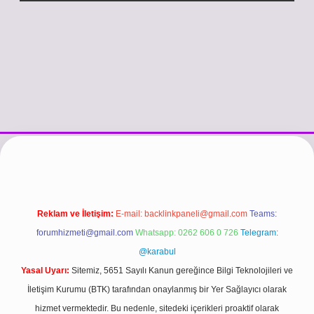
/www.betexper.xyz/
betci.co
betci giriş
hiltonbet güncel giriş
Reklam ve İletişim:
E-mail:
backlinkpaneli@gmail.com
Teams:
forumhizmeti@gmail.com
Whatsapp: 0262 606 0 726
Telegram:
@karabul
Yasal Uyarı:
Sitemiz, 5651 Sayılı Kanun gereğince Bilgi Teknolojileri ve
İletişim Kurumu (BTK) tarafından onaylanmış bir Yer Sağlayıcı olarak
hizmet vermektedir. Bu nedenle, sitedeki içerikleri proaktif olarak