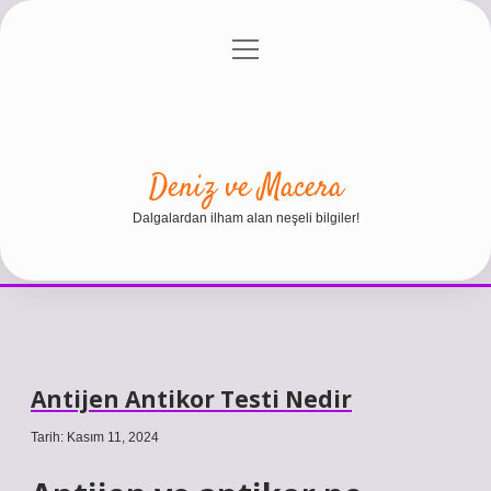
menüyü
Anasayfa
Gizlilik Politikası
Yasal Uyarı
aç
Hakkımızda
Deniz ve Macera
Dalgalardan ilham alan neşeli bilgiler!
Antijen Antikor Testi Nedir
Tarih: Kasım 11, 2024