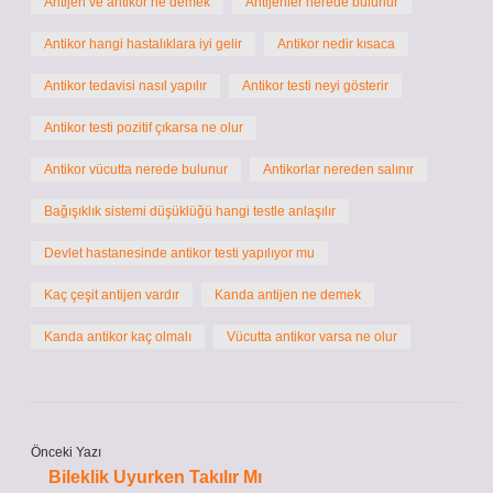
Antijen ve antikor ne demek
Antijenler nerede bulunur
Antikor hangi hastalıklara iyi gelir
Antikor nedir kısaca
Antikor tedavisi nasıl yapılır
Antikor testi neyi gösterir
Antikor testi pozitif çıkarsa ne olur
Antikor vücutta nerede bulunur
Antikorlar nereden salınır
Bağışıklık sistemi düşüklüğü hangi testle anlaşılır
Devlet hastanesinde antikor testi yapılıyor mu
Kaç çeşit antijen vardır
Kanda antijen ne demek
Kanda antikor kaç olmalı
Vücutta antikor varsa ne olur
Önceki Yazı
Bileklik Uyurken Takılır Mı