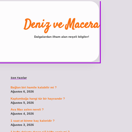
Deniz ve Macera
Dalgalardan ilham alan neşeli bilgiler!
Sidebar
ilbet
vdcasino giriş sitesi
vdcasino güncel giriş
https:/
Son Yazılar
Bağlan biri hamile kalabilir mi ?
Ağustos 6, 2026
Kaplumbağa hangi tür bir hayvandır ?
Ağustos 5, 2026
Ava Max aslen nereli ?
Ağustos 4, 2026
1 saat at binme kaç kaloridir ?
Ağustos 3, 2026
1 hafta dolapta duran çiğ köfte yenir mi ?