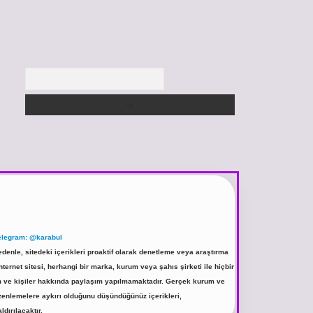
Arama
elegram: @karabul
denle, sitedeki içerikleri proaktif olarak denetleme veya araştırma
rnet sitesi, herhangi bir marka, kurum veya şahıs şirketi ile hiçbir
rum ve kişiler hakkında paylaşım yapılmamaktadır. Gerçek kurum ve
üzenlemelere aykırı olduğunu düşündüğünüz içerikleri,
ldırılacaktır.