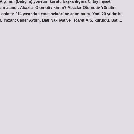
Ş.’nin (Batıçim) yönetim kurulu başkanlığına Çiftay İnşaat,
Aydın atandı. Abazlar Otomotiv kimin? Abazlar Otomotiv Yönetim
nlattı: “14 yaşında ticaret sektörüne adım attım. Yani 20 yıldır bu
. Yazan: Caner Aydın, Batı Nakliyat ve Ticaret A.Ş. kuruldu. Batı…