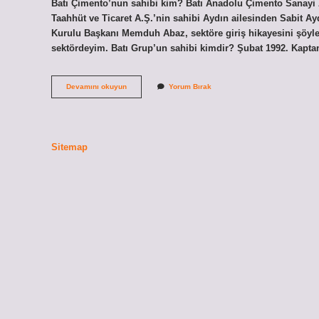
Batı Çimento’nun sahibi kim? Batı Anadolu Çimento Sanayi A.
Taahhüt ve Ticaret A.Ş.’nin sahibi Aydın ailesinden Sabit 
Kurulu Başkanı Memduh Abaz, sektöre giriş hikayesini şöyle a
sektördeyim. Batı Grup’un sahibi kimdir? Şubat 1992. Kaptan
Batı
Devamını okuyun
Yorum Bırak
Otomotiv
Sahibi
Kim
Sitemap