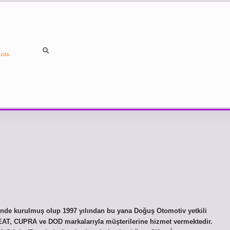
ızda
inde kurulmuş olup 1997 yılından bu yana Doğuş Otomotiv yetkili
EAT, CUPRA ve DOD markalarıyla müşterilerine hizmet vermektedir.