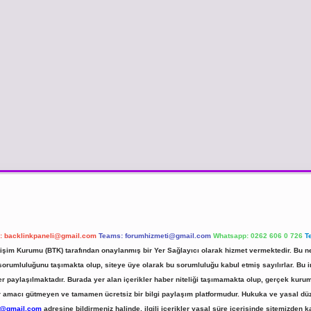
l:
backlinkpaneli@gmail.com
Teams:
forumhizmeti@gmail.com
Whatsapp: 0262 606 0 726
T
etişim Kurumu (BTK) tarafından onaylanmış bir Yer Sağlayıcı olarak hizmet vermektedir. Bu ne
umluluğunu taşımakta olup, siteye üye olarak bu sorumluluğu kabul etmiş sayılırlar. Bu inte
er paylaşılmaktadır. Burada yer alan içerikler haber niteliği taşımamakta olup, gerçek ku
 kar amacı gütmeyen ve tamamen ücretsiz bir bilgi paylaşım platformudur. Hukuka ve yasal d
r@gmail.com
adresine bildirmeniz halinde, ilgili içerikler yasal süre içerisinde sitemizden ka