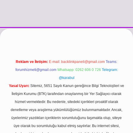
ttps://www.betexper.xyz/
betci.co
betci giriş
hiltonbet güncel giriş
Reklam ve İletişim:
E-mail:
backlinkpaneli@gmail.com
Teams:
forumhizmeti@gmail.com
Whatsapp: 0262 606 0 726
Telegram:
@karabul
Yasal Uyarı:
Sitemiz, 5651 Sayılı Kanun gereğince Bilgi Teknolojileri ve
İletişim Kurumu (BTK) tarafından onaylanmış bir Yer Sağlayıcı olarak
hizmet vermektedir. Bu nedenle, sitedeki içerikleri proaktif olarak
denetleme veya araştırma yükümlülüğümüz bulunmamaktadır. Ancak,
üyelerimiz yazdıkları içeriklerin sorumluluğunu taşımakta olup, siteye
üye olarak bu sorumluluğu kabul etmiş sayılırlar. Bu internet sitesi,