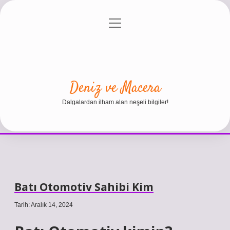
menüyü
Anasayfa
Gizlilik Politikası
Yasal Uyarı
aç
Hakkımızda
Deniz ve Macera
Dalgalardan ilham alan neşeli bilgiler!
Batı Otomotiv Sahibi Kim
Tarih: Aralık 14, 2024