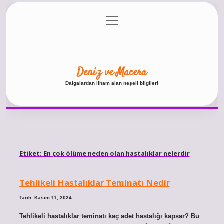
menüyü
Anasayfa
Gizlilik Politikası
Yasal Uyarı
aç
Hakkımızda
Deniz ve Macera
Dalgalardan ilham alan neşeli bilgiler!
Etiket:
En çok ölüme neden olan hastalıklar nelerdir
Tehlikeli Hastalıklar Teminatı Nedir
Tarih: Kasım 11, 2024
Tehlikeli hastalıklar teminatı kaç adet hastalığı kapsar? Bu