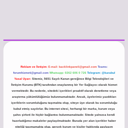
o güncel giriş
https://www.betexper.xyz/
betci.co
betci giriş
hiltonbet günc
Reklam ve İletişim:
E-mail:
backlinkpaneli@gmail.com
Teams:
forumhizmeti@gmail.com
Whatsapp: 0262 606 0 726
Telegram: @karabul
Yasal Uyarı:
Sitemiz, 5651 Sayılı Kanun gereğince Bilgi Teknolojileri ve
İletişim Kurumu (BTK) tarafından onaylanmış bir Yer Sağlayıcı olarak hizmet
vermektedir. Bu nedenle, sitedeki içerikleri proaktif olarak denetleme veya
araştırma yükümlülüğümüz bulunmamaktadır. Ancak, üyelerimiz yazdıkları
içeriklerin sorumluluğunu taşımakta olup, siteye üye olarak bu sorumluluğu
kabul etmiş sayılırlar. Bu internet sitesi, herhangi bir marka, kurum veya
şahıs şirketi ile hiçbir bağlantısı bulunmamaktadır. Sitede yalnızca kendi
hazırladığımız makaleler paylaşılmaktadır. Burada yer alan içerikler haber
niteliği taşımamakta olup, gerçek kurum ve kişiler hakkında paylaşım