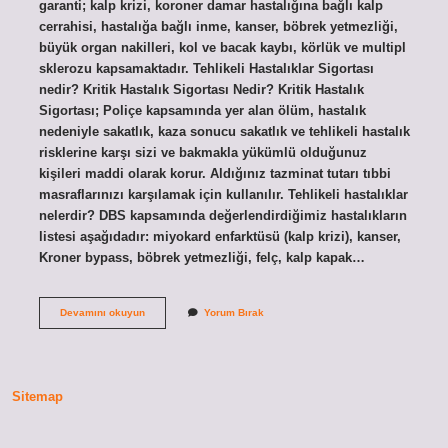
garanti; kalp krizi, koroner damar hastalığına bağlı kalp
cerrahisi, hastalığa bağlı inme, kanser, böbrek yetmezliği,
büyük organ nakilleri, kol ve bacak kaybı, körlük ve multipl
sklerozu kapsamaktadır. Tehlikeli Hastalıklar Sigortası
nedir? Kritik Hastalık Sigortası Nedir? Kritik Hastalık
Sigortası; Poliçe kapsamında yer alan ölüm, hastalık
nedeniyle sakatlık, kaza sonucu sakatlık ve tehlikeli hastalık
risklerine karşı sizi ve bakmakla yükümlü olduğunuz
kişileri maddi olarak korur. Aldığınız tazminat tutarı tıbbi
masraflarınızı karşılamak için kullanılır. Tehlikeli hastalıklar
nelerdir? DBS kapsamında değerlendirdiğimiz hastalıkların
listesi aşağıdadır: miyokard enfarktüsü (kalp krizi), kanser,
Kroner bypass, böbrek yetmezliği, felç, kalp kapak…
Tehlikeli
Devamını okuyun
Yorum Bırak
Hastalıklar
Teminatı
Nedir
Sitemap