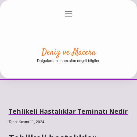
menüyü
Anasayfa
Gizlilik Politikası
Yasal Uyarı
aç
Hakkımızda
Deniz ve Macera
Dalgalardan ilham alan neşeli bilgiler!
Tehlikeli Hastalıklar Teminatı Nedir
Tarih: Kasım 11, 2024