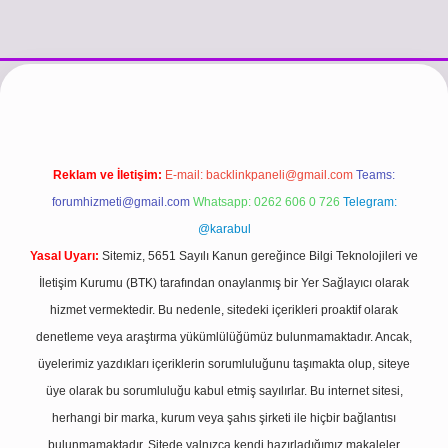
i
vdcasino güncel giriş
https://www.betexper.xyz/
betci.co
betci giri
Reklam ve İletişim:
E-mail:
backlinkpaneli@gmail.com
Teams:
forumhizmeti@gmail.com
Whatsapp: 0262 606 0 726
Telegram:
@karabul
Yasal Uyarı:
Sitemiz, 5651 Sayılı Kanun gereğince Bilgi Teknolojileri ve
İletişim Kurumu (BTK) tarafından onaylanmış bir Yer Sağlayıcı olarak
hizmet vermektedir. Bu nedenle, sitedeki içerikleri proaktif olarak
denetleme veya araştırma yükümlülüğümüz bulunmamaktadır. Ancak,
üyelerimiz yazdıkları içeriklerin sorumluluğunu taşımakta olup, siteye
üye olarak bu sorumluluğu kabul etmiş sayılırlar. Bu internet sitesi,
herhangi bir marka, kurum veya şahıs şirketi ile hiçbir bağlantısı
bulunmamaktadır. Sitede yalnızca kendi hazırladığımız makaleler