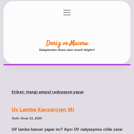
menüyü
Anasayfa
Gizlilik Politikası
Yasal Uyarı
aç
Hakkımızda
Deniz ve Macera
Dalgalardan ilham alan neşeli bilgiler!
Etiket:
Hangi ampul radyasyon yayar
Uv Lamba Kanserojen Mi
Tarih: Ocak 13, 2025
UV lamba kanser yapar mı? Aşırı UV radyasyonu cilde zarar