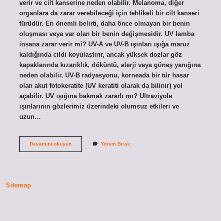
verir ve cilt kanserine neden olabilir. Melanoma, diğer
organlara da zarar verebileceği için tehlikeli bir cilt kanseri
türüdür. En önemli belirti, daha önce olmayan bir benin
oluşması veya var olan bir benin değişmesidir. UV lamba
insana zarar verir mi? UV-A ve UV-B ışınları ışığa maruz
kaldığında cildi koyulaştırır, ancak yüksek dozlar göz
kapaklarında kızarıklık, döküntü, alerji veya güneş yanığına
neden olabilir. UV-B radyasyonu, korneada bir tür hasar
olan akut fotokeratite (UV keratiti olarak da bilinir) yol
açabilir. UV ışığına bakmak zararlı mı? Ultraviyole
ışınlarının gözlerimiz üzerindeki olumsuz etkileri ve
uzun…
Uv
Devamını okuyun
Yorum Bırak
Lamba
Kanserojen
Mi
Sitemap