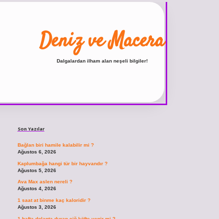
Deniz ve Macera
Dalgalardan ilham alan neşeli bilgiler!
Sidebar
ilbet
vdcasino giriş sitesi
vdcasino güncel giriş
https:
Son Yazılar
Bağlan biri hamile kalabilir mi ?
Ağustos 6, 2026
Kaplumbağa hangi tür bir hayvandır ?
Ağustos 5, 2026
Ava Max aslen nereli ?
Ağustos 4, 2026
1 saat at binme kaç kaloridir ?
Ağustos 3, 2026
1 hafta dolapta duran çiğ köfte yenir mi ?