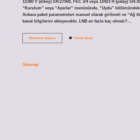
12380 V (dikey) SR:27500, FEC 3/4 veya 12423 H (yatay) SR:30
“Kurulum” veya “Ayarlar” menüsünde, “Uydu” bölümündeki 
Ankara paket parametreleri manuel olarak girilmeli ve “Ağ A
kanal bilgilerini ekleyecektir. LNB en fazla kaç olmalı?…
Lnb
Devamını okuyun
Yorum Bırak
Ayarları
Kaç
Olmalı
Sitemap