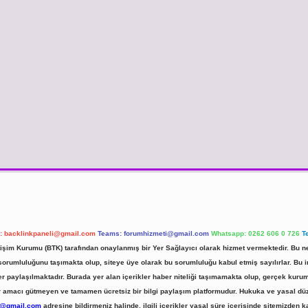
l:
backlinkpaneli@gmail.com
Teams:
forumhizmeti@gmail.com
Whatsapp: 0262 606 0 726
T
etişim Kurumu (BTK) tarafından onaylanmış bir Yer Sağlayıcı olarak hizmet vermektedir. Bu ne
umluluğunu taşımakta olup, siteye üye olarak bu sorumluluğu kabul etmiş sayılırlar. Bu inte
er paylaşılmaktadır. Burada yer alan içerikler haber niteliği taşımamakta olup, gerçek ku
 kar amacı gütmeyen ve tamamen ücretsiz bir bilgi paylaşım platformudur. Hukuka ve yasal d
r@gmail.com
adresine bildirmeniz halinde, ilgili içerikler yasal süre içerisinde sitemizden ka