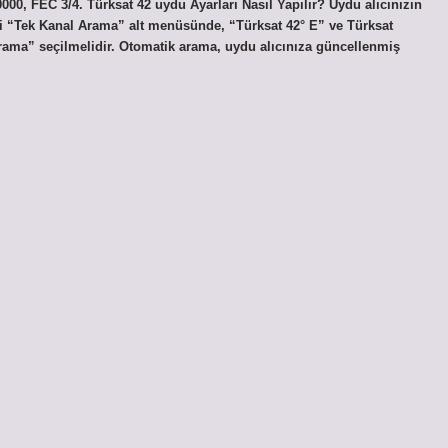
000, FEC 3/4. Türksat 42 uydu Ayarları Nasıl Yapılır? Uydu alıcınızın
“Tek Kanal Arama” alt menüsünde, “Türksat 42° E” ve Türksat
rama” seçilmelidir. Otomatik arama, uydu alıcınıza güncellenmiş