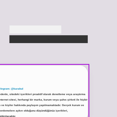
Arama
elegram: @karabul
denle, sitedeki içerikleri proaktif olarak denetleme veya araştırma
rnet sitesi, herhangi bir marka, kurum veya şahıs şirketi ile hiçbir
rum ve kişiler hakkında paylaşım yapılmamaktadır. Gerçek kurum ve
üzenlemelere aykırı olduğunu düşündüğünüz içerikleri,
ldırılacaktır.