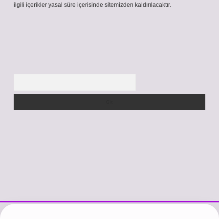
ilgili içerikler yasal süre içerisinde sitemizden kaldırılacaktır.
Arama
//www.betexper.xyz/
betci.co
betci giriş
hiltonbet güncel giriş