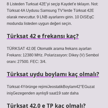
8 Listeden Turksat 42E’yi seçip Kaydet’e tıklayın. Not:
Türksat 4A Uydusu Samsung TV’lerde Türksat 42E
olarak mevcuttur. 9 LNB ayarlarını girin. 10 DiSEqC
modunda listeden uygun değeri seçin.
Türksat 42 e frekansı kaç?
TÜRKSAT 42.0E Otomatik arama frekans ayarları
Frekans: 12380 MHz. Polarizasyon: Dikey (V) Sembol
oranı: 27500. FEC: 3/4.
Türksat uydu boylamı kaç olmalı?
Türksat 4Yörünge rejimiJeostatikBoylam42°EGuzat
inişGezegenden ayrılış9 saat19 satır daha
Türksat 42.0 e TP kaç olmalı?