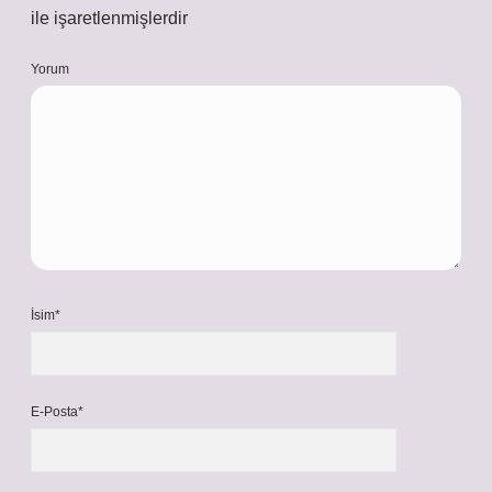
ile işaretlenmişlerdir
Yorum
İsim*
E-Posta*