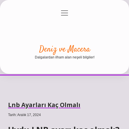
menüyü
Anasayfa
Gizlilik Politikası
Yasal Uyarı
aç
Hakkımızda
Deniz ve Macera
Dalgalardan ilham alan neşeli bilgiler!
Lnb Ayarları Kaç Olmalı
Tarih: Aralık 17, 2024