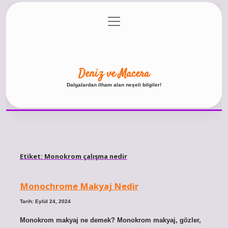
menüyü
Anasayfa
Gizlilik Politikası
Yasal Uyarı
aç
Hakkımızda
Deniz ve Macera
Dalgalardan ilham alan neşeli bilgiler!
Etiket:
Monokrom çalışma nedir
Monochrome Makyaj Nedir
Tarih: Eylül 24, 2024
Monokrom makyaj ne demek? Monokrom makyaj, gözler,