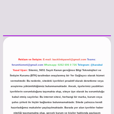
o güncel giriş
https://www.betexper.xyz/
betci.co
betci giriş
hiltonbet günce
Reklam ve İletişim:
E-mail:
backlinkpaneli@gmail.com
Teams:
forumhizmeti@gmail.com
Whatsapp: 0262 606 0 726
Telegram: @karabul
Yasal Uyarı:
Sitemiz, 5651 Sayılı Kanun gereğince Bilgi Teknolojileri ve
İletişim Kurumu (BTK) tarafından onaylanmış bir Yer Sağlayıcı olarak hizmet
vermektedir. Bu nedenle, sitedeki içerikleri proaktif olarak denetleme veya
araştırma yükümlülüğümüz bulunmamaktadır. Ancak, üyelerimiz yazdıkları
içeriklerin sorumluluğunu taşımakta olup, siteye üye olarak bu sorumluluğu
kabul etmiş sayılırlar. Bu internet sitesi, herhangi bir marka, kurum veya
şahıs şirketi ile hiçbir bağlantısı bulunmamaktadır. Sitede yalnızca kendi
hazırladığımız makaleler paylaşılmaktadır. Burada yer alan içerikler haber
niteliği taşımamakta olup, gerçek kurum ve kişiler hakkında paylaşım