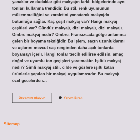
yanaklar ve dudaklar gibi makyajın farklı bölgelerinde aynı
tonları kullanma trendidir. Bu stil, renk uyumunun
mükemmelliğini ve zarafetini yansıtarak makyajda
bütünlüğü sağlar. Kaç çeşit makyaj var? Hangi makyaj
çeşitleri var? Gündüz makyajı, dizi makyajı, dizi makyajı.
Ombre makyaj nedir? Ombre, Fransızcada gölge anlamına
gelen bir boyama tekniğidir. Bu işlem, saçın uzunluklarını
ve uçlarını mevcut saç renginden daha açık tonlarda
boyamayı içerir. Hangi tonlar tercih edilirse edilsin, amaç
doğal ve uyumlu ton geçişleri yaratmaktır. Işıltılı makyaj
nedir? Simli makyaj stili, cilde ve gözlere ışıltı katan
ürünlerle yapılan bir makyaj uygulamasıdır. Bu makyajı
özel gecelerden…
Monochrome
Devamını okuyun
Yorum Bırak
Makyaj
Nedir
Sitemap