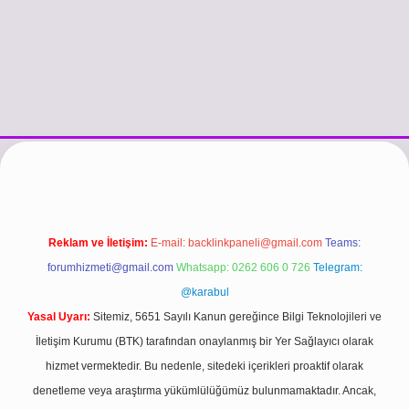
://www.betexper.xyz/
betci.co
betci giriş
hiltonbet güncel giriş
Reklam ve İletişim:
E-mail:
backlinkpaneli@gmail.com
Teams:
forumhizmeti@gmail.com
Whatsapp: 0262 606 0 726
Telegram:
@karabul
Yasal Uyarı:
Sitemiz, 5651 Sayılı Kanun gereğince Bilgi Teknolojileri ve
İletişim Kurumu (BTK) tarafından onaylanmış bir Yer Sağlayıcı olarak
hizmet vermektedir. Bu nedenle, sitedeki içerikleri proaktif olarak
denetleme veya araştırma yükümlülüğümüz bulunmamaktadır. Ancak,