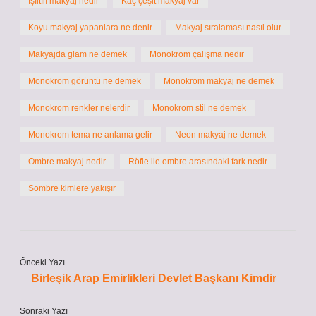
Işıltılı makyaj nedir
Kaç çeşit makyaj var
Koyu makyaj yapanlara ne denir
Makyaj sıralaması nasıl olur
Makyajda glam ne demek
Monokrom çalışma nedir
Monokrom görüntü ne demek
Monokrom makyaj ne demek
Monokrom renkler nelerdir
Monokrom stil ne demek
Monokrom tema ne anlama gelir
Neon makyaj ne demek
Ombre makyaj nedir
Röfle ile ombre arasındaki fark nedir
Sombre kimlere yakışır
Önceki Yazı
Birleşik Arap Emirlikleri Devlet Başkanı Kimdir
Sonraki Yazı