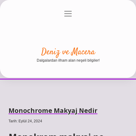
menüyü
Anasayfa
Gizlilik Politikası
Yasal Uyarı
aç
Hakkımızda
Deniz ve Macera
Dalgalardan ilham alan neşeli bilgiler!
Monochrome Makyaj Nedir
Tarih: Eylül 24, 2024