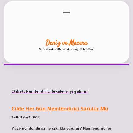
menüyü
Anasayfa
Gizlilik Politikası
Yasal Uyarı
aç
Hakkımızda
Deniz ve Macera
Dalgalardan ilham alan neşeli bilgiler!
Etiket:
Nemlendirici lekelere iyi gelir mi
Cilde Her Gün Nemlendirici Sürülür Mü
Tarih: Ekim 2, 2024
Yüze nemlendirici ne sıklıkla sürülür? Nemlendiriciler