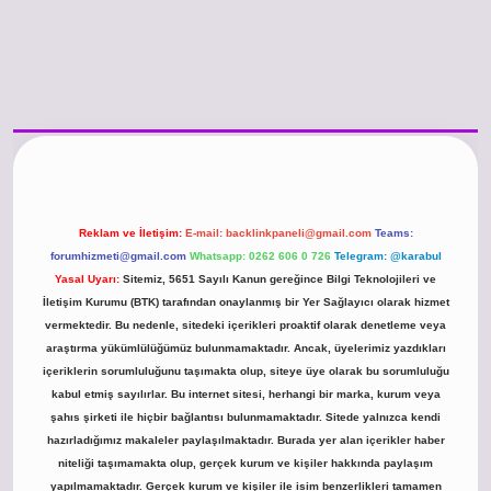
iriş
https://www.betexper.xyz/
betci.co
betci giriş
hiltonbet güncel giriş
Reklam ve İletişim:
E-mail:
backlinkpaneli@gmail.com
Teams:
forumhizmeti@gmail.com
Whatsapp: 0262 606 0 726
Telegram: @karabul
Yasal Uyarı:
Sitemiz, 5651 Sayılı Kanun gereğince Bilgi Teknolojileri ve
İletişim Kurumu (BTK) tarafından onaylanmış bir Yer Sağlayıcı olarak hizmet
vermektedir. Bu nedenle, sitedeki içerikleri proaktif olarak denetleme veya
araştırma yükümlülüğümüz bulunmamaktadır. Ancak, üyelerimiz yazdıkları
içeriklerin sorumluluğunu taşımakta olup, siteye üye olarak bu sorumluluğu
kabul etmiş sayılırlar. Bu internet sitesi, herhangi bir marka, kurum veya
şahıs şirketi ile hiçbir bağlantısı bulunmamaktadır. Sitede yalnızca kendi
hazırladığımız makaleler paylaşılmaktadır. Burada yer alan içerikler haber
niteliği taşımamakta olup, gerçek kurum ve kişiler hakkında paylaşım
yapılmamaktadır. Gerçek kurum ve kişiler ile isim benzerlikleri tamamen