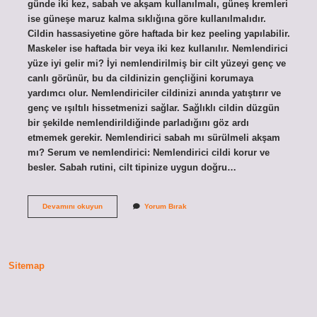
günde iki kez, sabah ve akşam kullanılmalı, güneş kremleri
ise güneşe maruz kalma sıklığına göre kullanılmalıdır.
Cildin hassasiyetine göre haftada bir kez peeling yapılabilir.
Maskeler ise haftada bir veya iki kez kullanılır. Nemlendirici
yüze iyi gelir mi? İyi nemlendirilmiş bir cilt yüzeyi genç ve
canlı görünür, bu da cildinizin gençliğini korumaya
yardımcı olur. Nemlendiriciler cildinizi anında yatıştırır ve
genç ve ışıltılı hissetmenizi sağlar. Sağlıklı cildin düzgün
bir şekilde nemlendirildiğinde parladığını göz ardı
etmemek gerekir. Nemlendirici sabah mı sürülmeli akşam
mı? Serum ve nemlendirici: Nemlendirici cildi korur ve
besler. Sabah rutini, cilt tipinize uygun doğru…
Cilde
Devamını okuyun
Yorum Bırak
Her
Gün
Nemlendirici
Sürülür
Mü
Sitemap