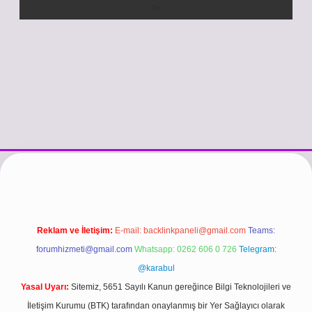
esi
vdcasino güncel giriş
https://www.betexper.xyz/
betci.co
betci g
Reklam ve İletişim:
E-mail:
backlinkpaneli@gmail.com
Teams:
forumhizmeti@gmail.com
Whatsapp: 0262 606 0 726
Telegram:
@karabul
Yasal Uyarı:
Sitemiz, 5651 Sayılı Kanun gereğince Bilgi Teknolojileri ve
İletişim Kurumu (BTK) tarafından onaylanmış bir Yer Sağlayıcı olarak