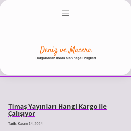
menüyü
Anasayfa
Gizlilik Politikası
Yasal Uyarı
aç
Hakkımızda
Deniz ve Macera
Dalgalardan ilham alan neşeli bilgiler!
Timaş Yayınları Hangi Kargo Ile
Çalışıyor
Tarih: Kasım 14, 2024