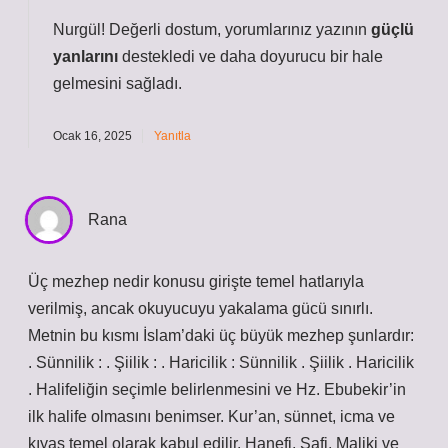
Nurgül! Değerli dostum, yorumlarınız yazının
güçlü
yanlarını
destekledi ve daha
doyurucu
bir hale
gelmesini sağladı.
Ocak 16, 2025
Yanıtla
Rana
Üç mezhep nedir konusu girişte temel hatlarıyla
verilmiş, ancak okuyucuyu yakalama gücü sınırlı.
Metnin bu kısmı İslam’daki üç büyük mezhep şunlardır:
. Sünnilik : . Şiilik : . Haricilik : Sünnilik . Şiilik . Haricilik
. Halifeliğin seçimle belirlenmesini ve Hz. Ebubekir’in
ilk halife olmasını benimser. Kur’an, sünnet, icma ve
kıyas temel olarak kabul edilir. Hanefi, Şafi, Maliki ve