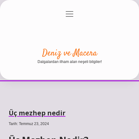
menüyü
Anasayfa
Gizlilik Politikası
Yasal Uyarı
aç
Hakkımızda
Deniz ve Macera
Dalgalardan ilham alan neşeli bilgiler!
Üç mezhep nedir
Tarih: Temmuz 23, 2024