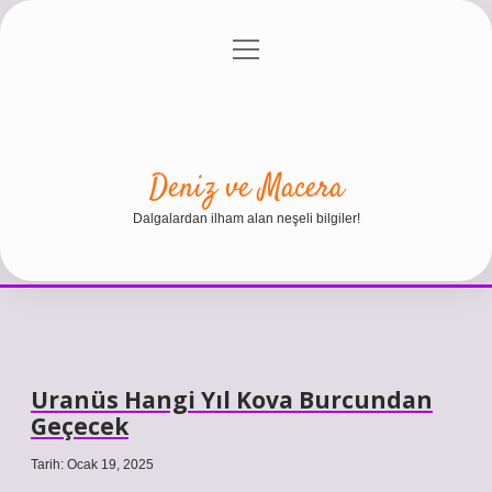
menüyü
Anasayfa
Gizlilik Politikası
Yasal Uyarı
aç
Hakkımızda
Deniz ve Macera
Dalgalardan ilham alan neşeli bilgiler!
Uranüs Hangi Yıl Kova Burcundan
Geçecek
Tarih: Ocak 19, 2025