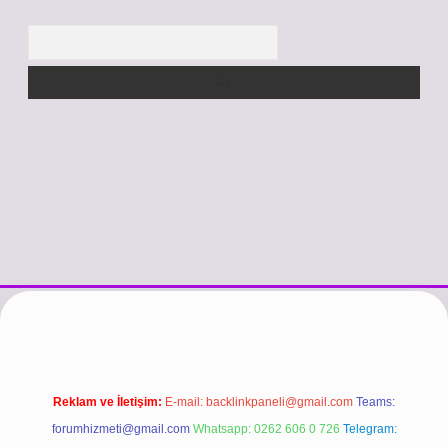
Arama
si
vdcasino güncel giriş
https://www.betexper.xyz/
betci.co
betci gi
Reklam ve İletişim:
E-mail:
backlinkpaneli@gmail.com
Teams:
forumhizmeti@gmail.com
Whatsapp: 0262 606 0 726
Telegram: