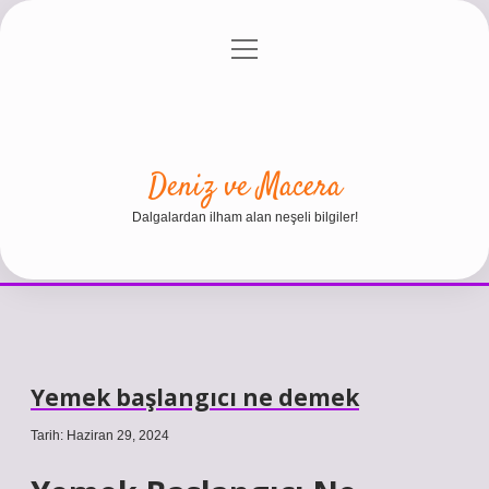
menüyü
Anasayfa
Gizlilik Politikası
Yasal Uyarı
aç
Hakkımızda
Deniz ve Macera
Dalgalardan ilham alan neşeli bilgiler!
Yemek başlangıcı ne demek
Tarih: Haziran 29, 2024