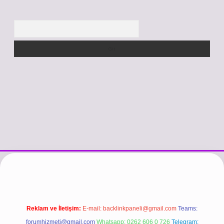
Arama
vdcasino güncel giriş
https://www.betexper.xyz/
betci.co
betci giriş
Reklam ve İletişim:
E-mail:
backlinkpaneli@gmail.com
Teams:
forumhizmeti@gmail.com
Whatsapp: 0262 606 0 726
Telegram: