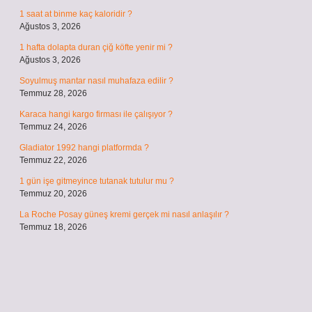
1 saat at binme kaç kaloridir ?
Ağustos 3, 2026
1 hafta dolapta duran çiğ köfte yenir mi ?
Ağustos 3, 2026
Soyulmuş mantar nasıl muhafaza edilir ?
Temmuz 28, 2026
Karaca hangi kargo firması ile çalışıyor ?
Temmuz 24, 2026
Gladiator 1992 hangi platformda ?
Temmuz 22, 2026
1 gün işe gitmeyince tutanak tutulur mu ?
Temmuz 20, 2026
La Roche Posay güneş kremi gerçek mi nasıl anlaşılır ?
Temmuz 18, 2026