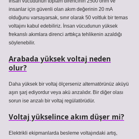
İnsan vücudunun toplam direncinin 2500 ohm ve
insanlar için güvenli olan akım değerinin 20 mA
olduğunu varsayarsak, sınır olarak 50 voltluk bir temas
voltajını kabul edebiliriz. İnsan vücudunun yüksek
frekanslı akımlara direnci arttıkça tehlikenin azaldığı
söylenebilir.
Arabada yüksek voltaj neden
olur?
Daha yüksek bir voltaj ölçerseniz alternatörünüz aküyü
aşırı şarj ediyordur veya akü arızalıdır. Bir diğer olası
sorun ise arızalı bir voltaj regülatörüdür.
Voltaj yükselince akım düşer mi?
Elektrikli ekipmanlarda besleme voltajındaki artış,