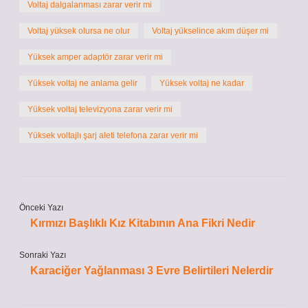
Voltaj dalgalanması zarar verir mi
Voltaj yüksek olursa ne olur
Voltaj yükselince akım düşer mi
Yüksek amper adaptör zarar verir mi
Yüksek voltaj ne anlama gelir
Yüksek voltaj ne kadar
Yüksek voltaj televizyona zarar verir mi
Yüksek voltajlı şarj aleti telefona zarar verir mi
Önceki Yazı
Kırmızı Başlıklı Kız Kitabının Ana Fikri Nedir
Sonraki Yazı
Karaciğer Yağlanması 3 Evre Belirtileri Nelerdir