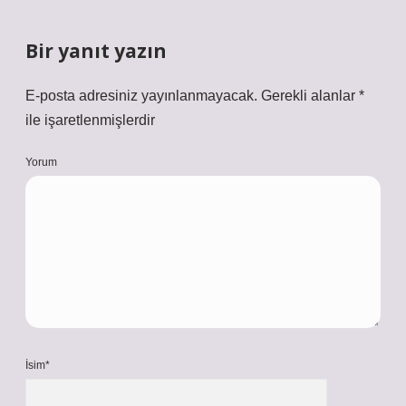
Bir yanıt yazın
E-posta adresiniz yayınlanmayacak.
Gerekli alanlar
*
ile işaretlenmişlerdir
Yorum
İsim*