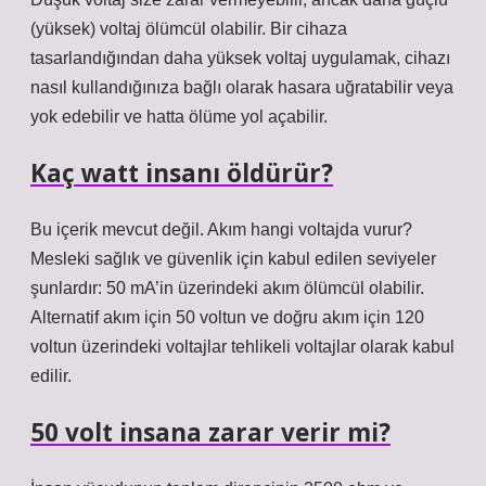
(yüksek) voltaj ölümcül olabilir. Bir cihaza
tasarlandığından daha yüksek voltaj uygulamak, cihazı
nasıl kullandığınıza bağlı olarak hasara uğratabilir veya
yok edebilir ve hatta ölüme yol açabilir.
Kaç watt insanı öldürür?
Bu içerik mevcut değil. Akım hangi voltajda vurur?
Mesleki sağlık ve güvenlik için kabul edilen seviyeler
şunlardır: 50 mA’in üzerindeki akım ölümcül olabilir.
Alternatif akım için 50 voltun ve doğru akım için 120
voltun üzerindeki voltajlar tehlikeli voltajlar olarak kabul
edilir.
50 volt insana zarar verir mi?