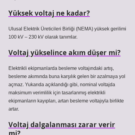
Yüksek voltaj ne kadar?
Ulusal Elektrik Üreticileri Birliği (NEMA) yüksek gerilimi
100 kV – 230 kV olarak tanımlar.
Voltaj yükselince akım düşer mi?
Elektrikli ekipmanlarda besleme voltajındaki artış,
besleme akımında buna karşılık gelen bir azalmaya yol
açmaz. Yukarıda açıklandığı gibi, nominal voltajda
maksimum verimlilik için tasarlanmış elektrikli
ekipmanların kayıpları, artan besleme voltajıyla birlikte
artar.
Voltaj dalgalanması zarar verir
mi?