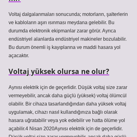
Voltaj dalgalanmaları sonucunda; motorların, şalterlerin
ve kabloların aşırı ısınması meydana gelebilir. Bu
durumda elektronik ekipmanlar zarar görür. Ayrıca
endüstriyel alanlarda endüstriyel makineler bozulabilir.
Bu durum önemli iş kayıplarına ve maddi hasara yol
açacaktır.
Voltaj yüksek olursa ne olur?
Aynısı elektrik için de geçerlidir. Düşük voltaj size zarar
vermeyebilir, ancak daha güçlü (yüksek) voltaj ölümcül
olabilir. Bir cihaza tasarlandığından daha yüksek voltaj
uygulamak, cihazı nasıl kullandığınıza bağlı olarak
hasara uğratabilir veya yok edebilir ve hatta ölüme yol
açabilir.4 Nisan 2020Aynısı elektrik için de geçerlidir.
Düşük voltaj size zarar vermeyebilir, ancak daha güçlü