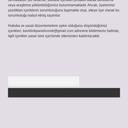
vermektedir. Bu nedenle, sitedeki içerikleri proaktif olarak denetleme
veya araştırma yükümlülüğümüz bulunmamaktadır. Ancak, üyelerimiz
yazdıkları içeriklerin sorumluluğunu taşımakta olup, siteye üye olarak bu
sorumluluğu kabul etmiş sayılırlar.
Hukuka ve yasal düzenlemelere aykırı olduğunu düşündüğünüz
içerikleri,
backlinkpanelicomtr@gmail.com
adresine bildirmeniz halinde,
ilgili içerikler yasal süre içerisinde sitemizden kaldırılacaktır.
Arama