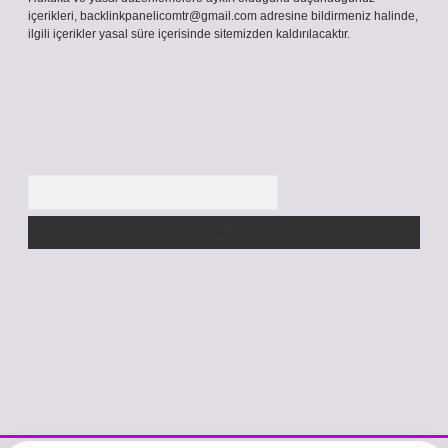
içerikleri,
backlinkpanelicomtr@gmail.com
adresine bildirmeniz halinde,
ilgili içerikler yasal süre içerisinde sitemizden kaldırılacaktır.
Arama
s://www.betexper.xyz/
betci.co
betci giriş
hiltonbet güncel giriş