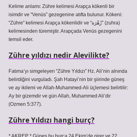
Kelime anlamı: Zühre kelimesi Arapça kökenli bir
isimdir ve “Venüs” gezegenine atıfta bulunur. Kökeni:
“Zühre” kelimesi Arapça kökenlidir ve “زُهْرَة” (zuhra)
kelimesinden türemiştir. Arapçada Venüs gezegenini
temsil eder.
Zühre yıldızı nedir Alevilikte?
Fatıma’yı simgeleyen “Zühre Yıldızı” Hz. Ali’nin alnında
belirdiğini vurguladı. Şah Hatayi’nin bir şiirinde güneş
ve ay ikilemi ve Allah-Muhammed-Ali üçlemesi belirtilir:
Ay bir gizemdir ve gün Allah, Muhammed Ali’dir
(Ozmen 5:377).
Zühre Yıldızı hangi burç?
* AKREP * Güneş bu burca 24 Ekim’de girer ve 22