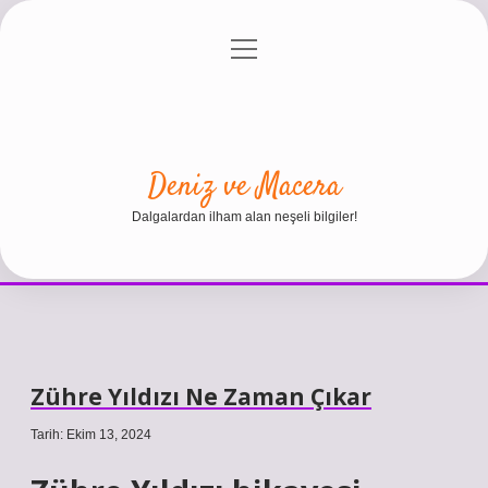
menüyü
Anasayfa
Gizlilik Politikası
Yasal Uyarı
aç
Hakkımızda
Deniz ve Macera
Dalgalardan ilham alan neşeli bilgiler!
Zühre Yıldızı Ne Zaman Çıkar
Tarih: Ekim 13, 2024