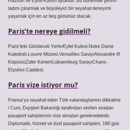
Haziran ve Eylül-Kasım aylarıdır. Bu dönemde şehrin
tadını çıkarmak ve büyüleyici bir seyahat deneyimi
yaşamak için en az beş gününüz olacak.
Paris’te nereye gidilmeli?
Paris’teki Görülecek YerlerEyfel Kulesi.Notre Dame
Katedrali.Louvre Müzesi.Versailles SarayıAlexandre III
KöprüsüZafer KemeriLüksemburg SarayıChans-
Elysées Caddesi.
Paris vize istiyor mu?
Fransa’ya seyahat eden Türk vatandaşlarının dikkatine
/ Cum. Dışişleri Bakanlığı tarafından verilen sıradan
pasaport sahiplerinin vize almaları gerekmektedir.
Diplomatik, hizmet ve özel pasaport sahipleri, 180 gün