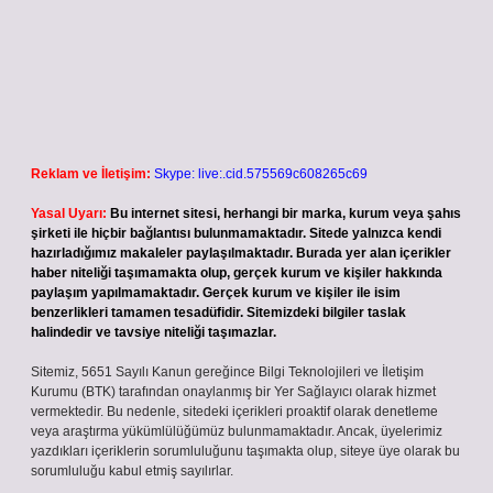
Reklam ve İletişim:
Skype: live:.cid.575569c608265c69
Yasal Uyarı:
Bu internet sitesi, herhangi bir marka, kurum veya şahıs
şirketi ile hiçbir bağlantısı bulunmamaktadır. Sitede yalnızca kendi
hazırladığımız makaleler paylaşılmaktadır. Burada yer alan içerikler
haber niteliği taşımamakta olup, gerçek kurum ve kişiler hakkında
paylaşım yapılmamaktadır. Gerçek kurum ve kişiler ile isim
benzerlikleri tamamen tesadüfidir. Sitemizdeki bilgiler taslak
halindedir ve tavsiye niteliği taşımazlar.
Sitemiz, 5651 Sayılı Kanun gereğince Bilgi Teknolojileri ve İletişim
Kurumu (BTK) tarafından onaylanmış bir Yer Sağlayıcı olarak hizmet
vermektedir. Bu nedenle, sitedeki içerikleri proaktif olarak denetleme
veya araştırma yükümlülüğümüz bulunmamaktadır. Ancak, üyelerimiz
yazdıkları içeriklerin sorumluluğunu taşımakta olup, siteye üye olarak bu
sorumluluğu kabul etmiş sayılırlar.