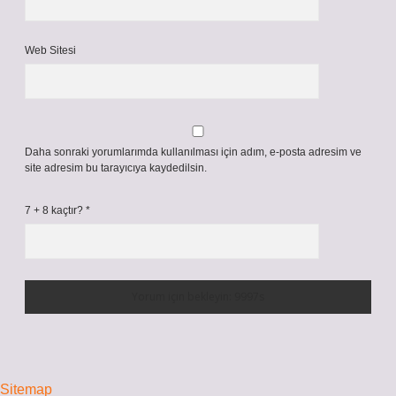
Web Sitesi
Daha sonraki yorumlarımda kullanılması için adım, e-posta adresim ve
site adresim bu tarayıcıya kaydedilsin.
7 + 8 kaçtır?
*
Sitemap