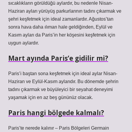
sıcaklıkların görüldüğü aylardır, bu nedenle Nisan-
Haziran ayları yürüyüş parkurlarının tadını çıkarmak ve
şehri keşfetmek için ideal zamanlardır. Ağustos’tan
sonra hava daha ılıman hale geldiğinden, Eylül ve
Kasım ayları da Paris’in her köşesini keşfetmek için
uygun aylardır.
Mart ayında Paris’e gidilir mi?
Paris’i baştan sona keşfetmek için ideal aylar Nisan-
Haziran ve Eylül-Kasım aylarıdır. Bu dönemde şehrin
tadını çıkarmak ve büyüleyici bir seyahat deneyimi
yaşamak için en az beş gününüz olacak.
Paris hangi bölgede kalmalı?
Paris’te nerede kalınır – Paris Bölgeleri Germain