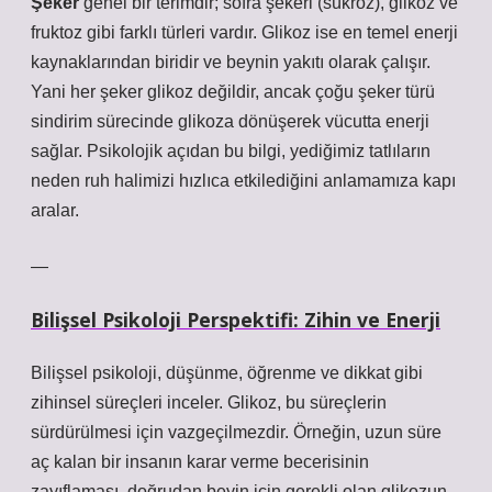
Şeker
genel bir terimdir; sofra şekeri (sükroz), glikoz ve
fruktoz gibi farklı türleri vardır. Glikoz ise en temel enerji
kaynaklarından biridir ve beynin yakıtı olarak çalışır.
Yani her şeker glikoz değildir, ancak çoğu şeker türü
sindirim sürecinde glikoza dönüşerek vücutta enerji
sağlar. Psikolojik açıdan bu bilgi, yediğimiz tatlıların
neden ruh halimizi hızlıca etkilediğini anlamamıza kapı
aralar.
—
Bilişsel Psikoloji Perspektifi: Zihin ve Enerji
Bilişsel psikoloji
, düşünme, öğrenme ve dikkat gibi
zihinsel süreçleri inceler. Glikoz, bu süreçlerin
sürdürülmesi için vazgeçilmezdir. Örneğin, uzun süre
aç kalan bir insanın karar verme becerisinin
zayıflaması, doğrudan beyin için gerekli olan glikozun