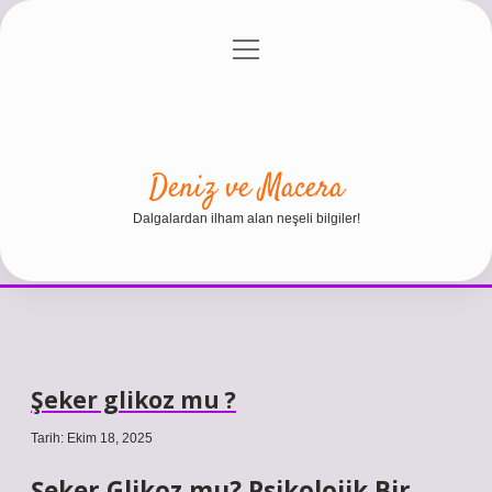
menüyü
Anasayfa
Gizlilik Politikası
Yasal Uyarı
aç
Hakkımızda
Deniz ve Macera
Dalgalardan ilham alan neşeli bilgiler!
Şeker glikoz mu ?
Tarih: Ekim 18, 2025
Şeker Glikoz mu? Psikolojik Bir