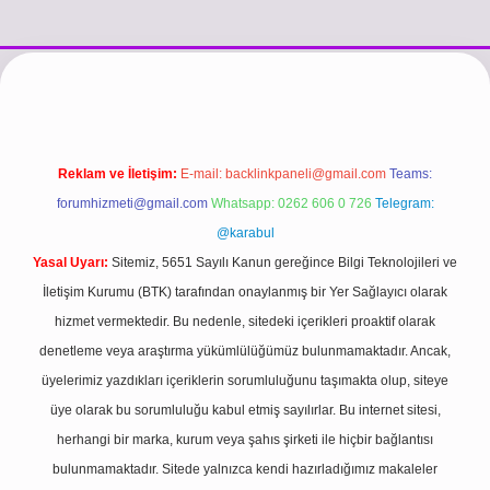
si
vdcasino güncel giriş
https://www.betexper.xyz/
betci.co
betci gi
Reklam ve İletişim:
E-mail:
backlinkpaneli@gmail.com
Teams:
forumhizmeti@gmail.com
Whatsapp: 0262 606 0 726
Telegram:
@karabul
Yasal Uyarı:
Sitemiz, 5651 Sayılı Kanun gereğince Bilgi Teknolojileri ve
İletişim Kurumu (BTK) tarafından onaylanmış bir Yer Sağlayıcı olarak
hizmet vermektedir. Bu nedenle, sitedeki içerikleri proaktif olarak
denetleme veya araştırma yükümlülüğümüz bulunmamaktadır. Ancak,
üyelerimiz yazdıkları içeriklerin sorumluluğunu taşımakta olup, siteye
üye olarak bu sorumluluğu kabul etmiş sayılırlar. Bu internet sitesi,
herhangi bir marka, kurum veya şahıs şirketi ile hiçbir bağlantısı
bulunmamaktadır. Sitede yalnızca kendi hazırladığımız makaleler